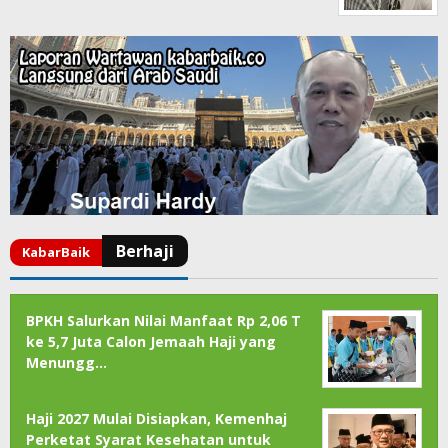
BPKH Salurkan Nilai Manfaat Rp 2,06 T
ke 5,7 Juta Calon Jemaah Haji yang
Menungg…
Haji 2027 Mulai Disiapkan, Kemenhaj
Perketat Syarat Kesehatan untuk