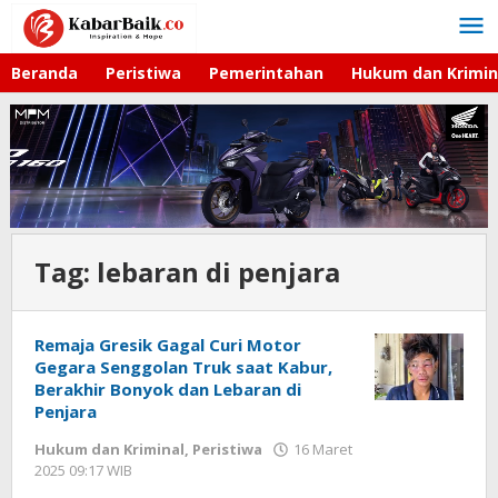
Lewati
ke
konten
Beranda
Peristiwa
Pemerintahan
Hukum dan Krimin
Tag:
lebaran di penjara
Remaja Gresik Gagal Curi Motor
Gegara Senggolan Truk saat Kabur,
Berakhir Bonyok dan Lebaran di
Penjara
Hukum dan Kriminal
,
Peristiwa
16 Maret
2025 09:17 WIB
oleh
Andika