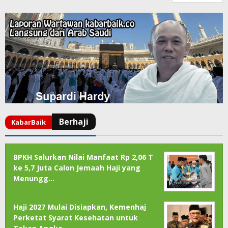
BPKH Salurkan Nilai Manfaat Rp 2,06 T
ke 5,7 Juta Calon Jemaah Haji yang
Menungg…
Haji 2027 Mulai Disiapkan, Kemenhaj
Perketat Syarat Kesehatan untuk