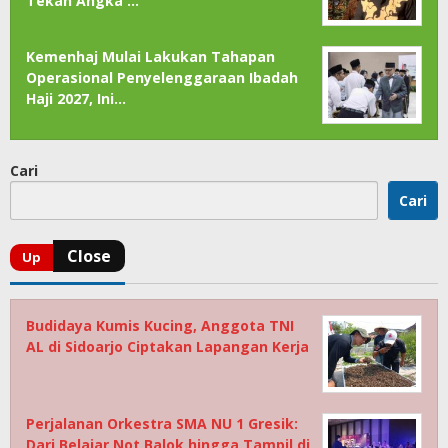
Tekan Angka …
Kemenhaj Mulai Lakukan Tahapan
Operasional Penyelenggaraan Ibadah
Haji 2027, Ini…
Cari
Cari
Budidaya Kumis Kucing, Anggota TNI
AL di Sidoarjo Ciptakan Lapangan Kerja
Perjalanan Orkestra SMA NU 1 Gresik:
Dari Belajar Not Balok hingga Tampil di