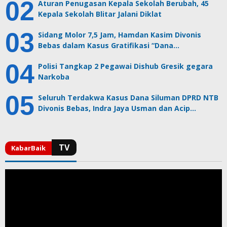
Aturan Penugasan Kepala Sekolah Berubah, 45
Kepala Sekolah Blitar Jalani Diklat
Sidang Molor 7,5 Jam, Hamdan Kasim Divonis
Bebas dalam Kasus Gratifikasi “Dana…
Polisi Tangkap 2 Pegawai Dishub Gresik gegara
Narkoba
Seluruh Terdakwa Kasus Dana Siluman DPRD NTB
Divonis Bebas, Indra Jaya Usman dan Acip…