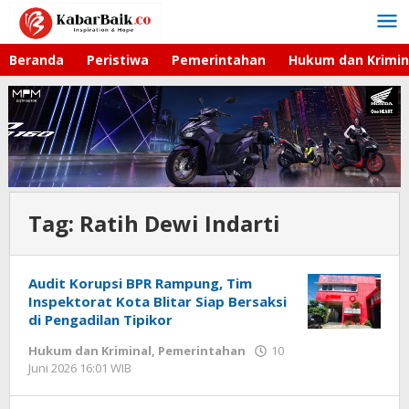
Lewati
ke
konten
Beranda
Peristiwa
Pemerintahan
Hukum dan Krimin
Tag:
Ratih Dewi Indarti
Audit Korupsi BPR Rampung, Tim
Inspektorat Kota Blitar Siap Bersaksi
di Pengadilan Tipikor
Hukum dan Kriminal
,
Pemerintahan
10
Juni 2026 16:01 WIB
oleh
Faisal