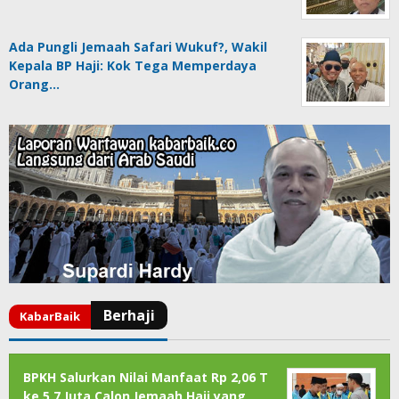
Ada Pungli Jemaah Safari Wukuf?, Wakil
Kepala BP Haji: Kok Tega Memperdaya
Orang…
BPKH Salurkan Nilai Manfaat Rp 2,06 T
ke 5,7 Juta Calon Jemaah Haji yang