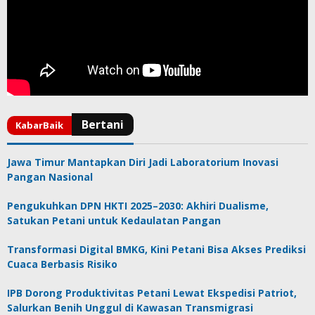
Jawa Timur Mantapkan Diri Jadi Laboratorium Inovasi
Pangan Nasional
Pengukuhkan DPN HKTI 2025–2030: Akhiri Dualisme,
Satukan Petani untuk Kedaulatan Pangan
Transformasi Digital BMKG, Kini Petani Bisa Akses Prediksi
Cuaca Berbasis Risiko
IPB Dorong Produktivitas Petani Lewat Ekspedisi Patriot,
Salurkan Benih Unggul di Kawasan Transmigrasi