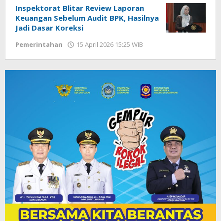
Inspektorat Blitar Review Laporan
Keuangan Sebelum Audit BPK, Hasilnya
Jadi Dasar Koreksi
Pemerintahan
15 April 2026 15:25 WIB
oleh
Faisal