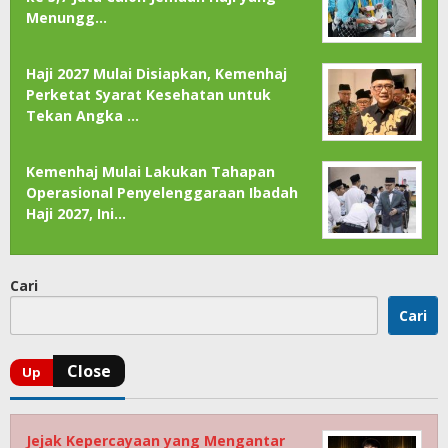
Menungg…
Haji 2027 Mulai Disiapkan, Kemenhaj
Perketat Syarat Kesehatan untuk
Tekan Angka …
Kemenhaj Mulai Lakukan Tahapan
Operasional Penyelenggaraan Ibadah
Haji 2027, Ini…
Cari
Cari
Jejak Kepercayaan yang Mengantar