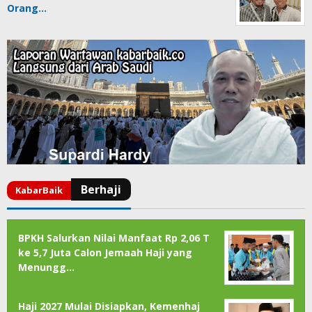
Orang…
BPKH Salurkan Nilai Manfaat Rp 2,06 T
ke 5,7 Juta Calon Jemaah Haji yang
Menungg…
Haji 2027 Mulai Disiapkan, Kemenhaj