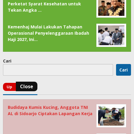
Perketat Syarat Kesehatan untuk
Tekan Angka …
Kemenhaj Mulai Lakukan Tahapan
Operasional Penyelenggaraan Ibadah
Haji 2027, Ini…
Cari
Cari
Budidaya Kumis Kucing, Anggota TNI
AL di Sidoarjo Ciptakan Lapangan Kerja