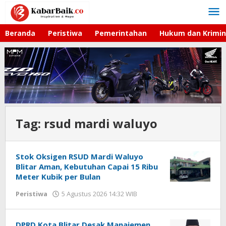
Lewati
ke
konten
Beranda
Peristiwa
Pemerintahan
Hukum dan Krimin
Tag:
rsud mardi waluyo
Stok Oksigen RSUD Mardi Waluyo
Blitar Aman, Kebutuhan Capai 15 Ribu
Meter Kubik per Bulan
Peristiwa
5 Agustus 2026 14:32 WIB
oleh
Faisal
DPRD Kota Blitar Desak Manajemen