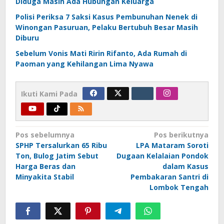
Diduga Masih Ada Hubungan Keluarga
Polisi Periksa 7 Saksi Kasus Pembunuhan Nenek di
Winongan Pasuruan, Pelaku Bertubuh Besar Masih
Diburu
Sebelum Vonis Mati Ririn Rifanto, Ada Rumah di
Paoman yang Kehilangan Lima Nyawa
Ikuti Kami Pada
Navigasi
Pos sebelumnya
Pos berikutnya
SPHP Tersalurkan 65 Ribu
LPA Mataram Soroti
pos
Ton, Bulog Jatim Sebut
Dugaan Kelalaian Pondok
Harga Beras dan
dalam Kasus
Minyakita Stabil
Pembakaran Santri di
Lombok Tengah