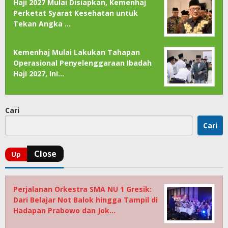
Haji 2027 Mulai Disiapkan, Kemenhaj
Perketat Syarat Kesehatan untuk
Tekan Angka …
Kemenhaj Mulai Lakukan Tahapan
Operasional Penyelenggaraan Ibadah
Haji 2027, Ini…
Cari
Cari
Perjalanan Orkestra SMA NU 1 Gresik:
Dari Belajar Not Balok hingga Tampil di
Hadapan Prabowo dan Jok…