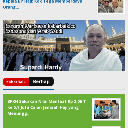
Kepala BP Haji: Kok Tega Memperdaya
Orang…
BPKH Salurkan Nilai Manfaat Rp 2,06 T
ke 5,7 Juta Calon Jemaah Haji yang
Menungg…