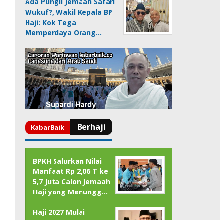
Ada Pungli Jemaah Safari
Wukuf?, Wakil Kepala BP
Haji: Kok Tega
Memperdaya Orang…
BPKH Salurkan Nilai
Manfaat Rp 2,06 T ke
5,7 Juta Calon Jemaah
Haji yang Menungg…
Haji 2027 Mulai