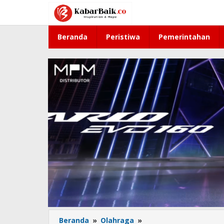
Lewati
ke
konten
Beranda
Peristiwa
Pemerintahan
Beranda
»
Olahraga
»
Ganda