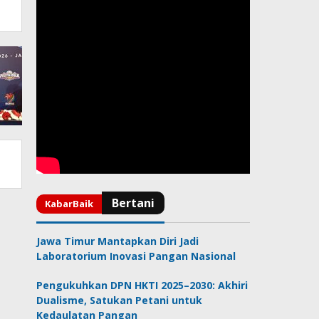
Jawa Timur Mantapkan Diri Jadi
Laboratorium Inovasi Pangan Nasional
Pengukuhkan DPN HKTI 2025–2030: Akhiri
Dualisme, Satukan Petani untuk
Kedaulatan Pangan