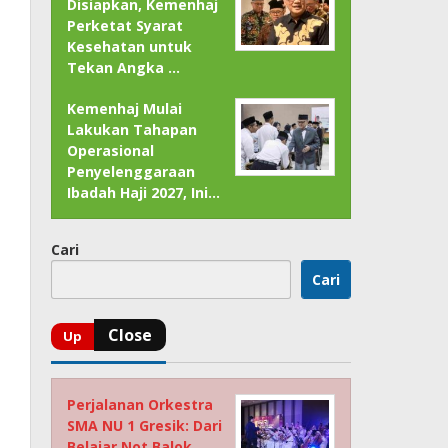
Disiapkan, Kemenhaj
Perketat Syarat
Kesehatan untuk
Tekan Angka …
Kemenhaj Mulai
Lakukan Tahapan
Operasional
Penyelenggaraan
Ibadah Haji 2027, Ini…
Cari
Cari
Perjalanan Orkestra
SMA NU 1 Gresik: Dari
Belajar Not Balok