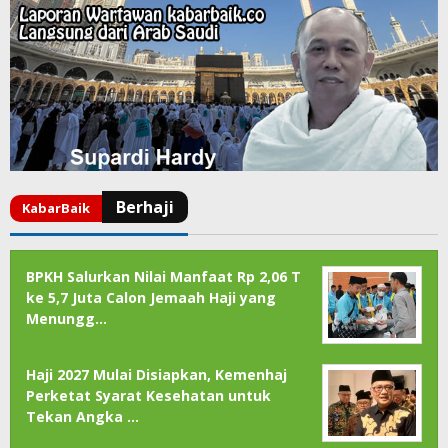
BPKH Salurkan Nilai Manfaat Rp 2,06 T
ke 5,7 Juta Calon Jemaah Haji yang
Menungg…
Haji 2027 Mulai Disiapkan, Kemenhaj
Perketat Syarat Kesehatan untuk
Tekan Angka …