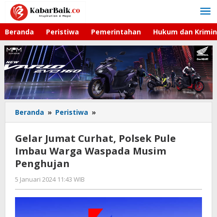
Lewati
ke
konten
Beranda
Peristiwa
Pemerintahan
Hukum dan Krimin
Beranda
»
Peristiwa
»
Gelar
Jumat
Curhat,
Gelar Jumat Curhat, Polsek Pule
Polsek
Imbau Warga Waspada Musim
Pule
Penghujan
Imbau
Warga
5 Januari 2024 11:43 WIB
oleh
Waspada
Kabar
Musim
Baik
Penghujan
02