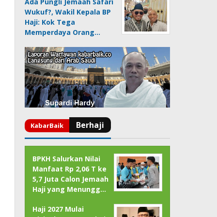
Ada Pungli Jemaah Safari
Wukuf?, Wakil Kepala BP
Haji: Kok Tega
Memperdaya Orang…
BPKH Salurkan Nilai
Manfaat Rp 2,06 T ke
5,7 Juta Calon Jemaah
Haji yang Menungg…
Haji 2027 Mulai