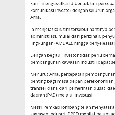
kami mengusulkan dibentuk tim percepat
komunikasi investor dengan seluruh organ
Ama.
Ia menjelaskan, tim tersebut nantinya b
administrasi, mulai dari perizinan, pe
lingkungan (AMDAL), hingga penyelesaian 
Dengan begitu, investor tidak perlu berh
pembangunan kawasan industri dapat se
Menurut Ama, percepatan pembangunan K
penting bagi masa depan perekonomian 
transfer dana dari pemerintah pusat, da
daerah (PAD) melalui investasi.
Meski Pemkab Jombang telah menyata
kawasan industri, DPRD menilai belum ad