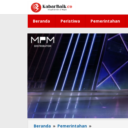
Lewati
ke
konten
Beranda
Peristiwa
Pemerintahan
Beranda
»
Pemerintahan
»
Kawasan