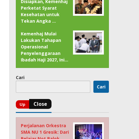
Disiapkan, Kemenhaj
Perketat Syarat
Kesehatan untuk
Tekan Angka …
Kemenhaj Mulai
Lakukan Tahapan
Operasional
Penyelenggaraan
Ibadah Haji 2027, Ini…
Cari
Cari
Perjalanan Orkestra
SMA NU 1 Gresik: Dari
Belajar Not Balok