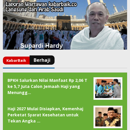
BPKH Salurkan Nilai Manfaat Rp 2,06 T
ke 5,7 Juta Calon Jemaah Haji yang
Menungg…
Haji 2027 Mulai Disiapkan, Kemenhaj
Perketat Syarat Kesehatan untuk
Tekan Angka …