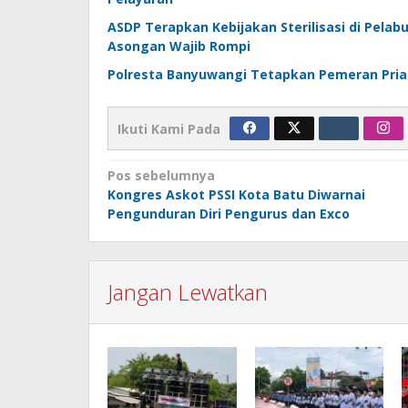
ASDP Terapkan Kebijakan Sterilisasi di Pela
Asongan Wajib Rompi
Polresta Banyuwangi Tetapkan Pemeran Pria
Ikuti Kami Pada
Navigasi
Pos sebelumnya
Kongres Askot PSSI Kota Batu Diwarnai
pos
Pengunduran Diri Pengurus dan Exco
Jangan Lewatkan