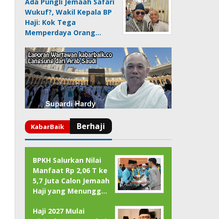
Ada Pungli Jemaah Safari
Wukuf?, Wakil Kepala BP
Haji: Kok Tega
Memperdaya Orang…
BPKH Salurkan Nilai
Manfaat Rp 2,06 T ke
5,7 Juta Calon Jemaah
Haji yang Menungg…
Haji 2027 Mulai