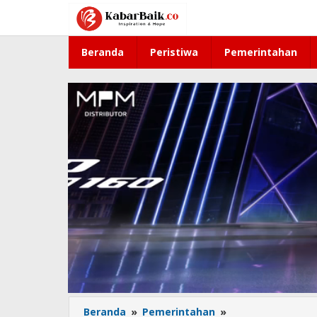
Lewati
ke
konten
Beranda
Peristiwa
Pemerintahan
Beranda
»
Pemerintahan
»
Lepas