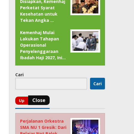
Disiapkan, Kemenhaj
Perketat Syarat
Kesehatan untuk
Tekan Angka …
Kemenhaj Mulai
Lakukan Tahapan
Operasional
Penyelenggaraan
Ibadah Haji 2027, Ini…
Cari
Cari
Perjalanan Orkestra
SMA NU 1 Gresik: Dari
Belajar Not Balok