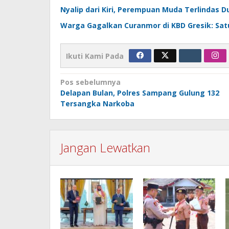
Nyalip dari Kiri, Perempuan Muda Terlindas D
Warga Gagalkan Curanmor di KBD Gresik: Sat
Ikuti Kami Pada
Navigasi
Pos sebelumnya
Delapan Bulan, Polres Sampang Gulung 132
pos
Tersangka Narkoba
Jangan Lewatkan