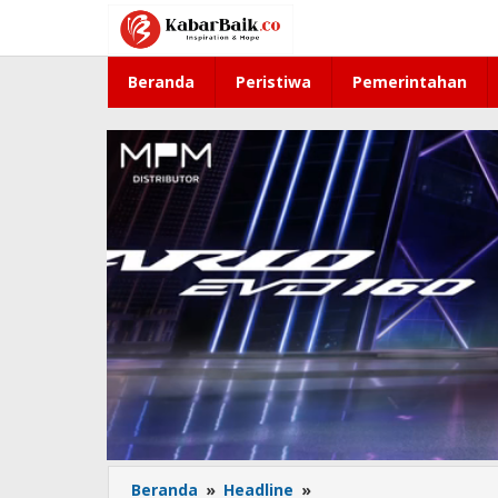
Lewati
ke
konten
Beranda
Peristiwa
Pemerintahan
Beranda
»
Headline
»
Maling