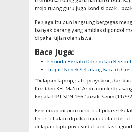
membuka ruang guru namun dibuat kaget k
meja ruang guru juga kondisi acak – aca
Penjaga itu pun langsung bergegas menge
banyak barang yang amblas digondol mali
dipakai ujian oleh siswa.
Baca Juga:
Pemuda Bertato Ditemukan Bersim
Tragis! Nenek Sebatang Kara di Gre
“Delapan laptop, satu proyektor, dan ka
Presiden KH. Ma’ruf Amin untuk dipasang 
Kepala UPT SDN 166 Gresik, Senin (11/9/2
Pencurian ini pun membuat pihak sekolah
tersebut alam dipakai ujian bulan depan
delapan laptopnya sudah amblas digond