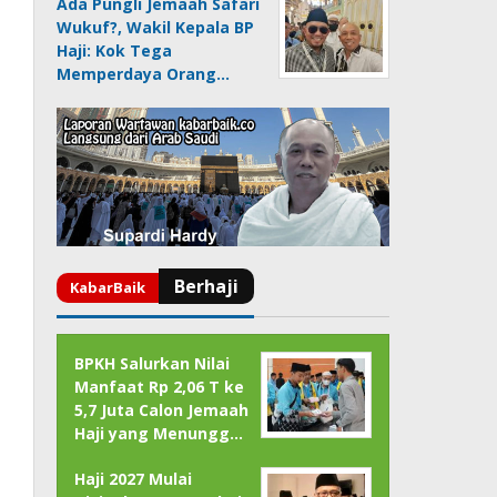
Ada Pungli Jemaah Safari
Wukuf?, Wakil Kepala BP
Haji: Kok Tega
Memperdaya Orang…
BPKH Salurkan Nilai
Manfaat Rp 2,06 T ke
5,7 Juta Calon Jemaah
Haji yang Menungg…
Haji 2027 Mulai