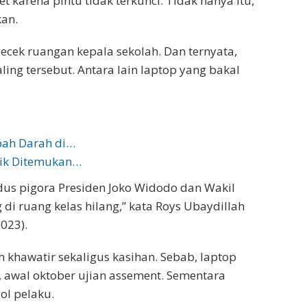
arena pintu tidak terkunci. Tidak hanya itu,
kan.
cek ruangan kepala sekolah. Dan ternyata,
ng tersebut. Antara lain laptop yang bakal
bah Darah di…
sik Ditemukan…
rdus pigora Presiden Joko Widodo dan Wakil
di ruang kelas hilang,” kata Roys Ubaydillah
023).
 khawatir sekaligus kasihan. Sebab, laptop
, awal oktober ujian assement. Sementara
ol pelaku.