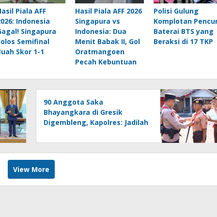
Hasil Piala AFF
Hasil Piala AFF 2026
Polisi Gulung
2026: Indonesia
Singapura vs
Komplotan Pencur
Gagal! Singapura
Indonesia: Dua
Baterai BTS yang
Lolos Semifinal
Menit Babak II, Gol
Beraksi di 17 TKP
Buah Skor 1-1
Oratmangoen
Pecah Kebuntuan
90 Anggota Saka
Bhayangkara di Gresik
Digembleng, Kapolres: Jadilah
Pelopor Ketertiban
View More