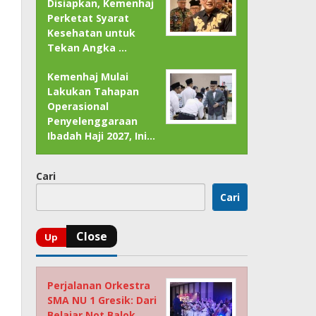
Disiapkan, Kemenhaj
Perketat Syarat
Kesehatan untuk
Tekan Angka …
Kemenhaj Mulai
Lakukan Tahapan
Operasional
Penyelenggaraan
Ibadah Haji 2027, Ini…
Cari
Cari
Perjalanan Orkestra
SMA NU 1 Gresik: Dari
Belajar Not Balok