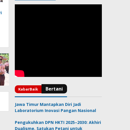
i
Jawa Timur Mantapkan Diri Jadi
Laboratorium Inovasi Pangan Nasional
Pengukuhkan DPN HKTI 2025–2030: Akhiri
Dualisme, Satukan Petani untuk