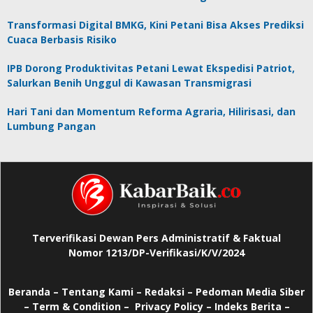
Transformasi Digital BMKG, Kini Petani Bisa Akses Prediksi
Cuaca Berbasis Risiko
IPB Dorong Produktivitas Petani Lewat Ekspedisi Patriot,
Salurkan Benih Unggul di Kawasan Transmigrasi
Hari Tani dan Momentum Reforma Agraria, Hilirisasi, dan
Lumbung Pangan
Terverifikasi Dewan Pers Administratif & Faktual
Nomor 1213/DP-Verifikasi/K/V/2024
Beranda
–
Tentang Kami –
Redaksi –
Pedoman Media Siber
–
Term & Condition –
Privacy Policy
–
Indeks Berita –