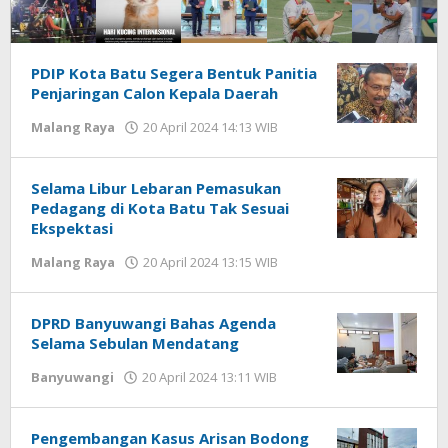
KABARBAIK.CO
PDIP Kota Batu Segera Bentuk Panitia
Penjaringan Calon Kepala Daerah
Malang Raya
20 April 2024 14:13 WIB
oleh
Gagah
Saputra
Selama Libur Lebaran Pemasukan
Pedagang di Kota Batu Tak Sesuai
Ekspektasi
Malang Raya
20 April 2024 13:15 WIB
oleh
Gagah
Saputra
DPRD Banyuwangi Bahas Agenda
Selama Sebulan Mendatang
Banyuwangi
20 April 2024 13:11 WIB
oleh
Gagah
Saputra
Pengembangan Kasus Arisan Bodong