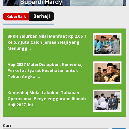
BPKH Salurkan Nilai Manfaat Rp 2,06 T
ke 5,7 Juta Calon Jemaah Haji yang
Menungg…
Haji 2027 Mulai Disiapkan, Kemenhaj
Perketat Syarat Kesehatan untuk
Tekan Angka …
Kemenhaj Mulai Lakukan Tahapan
Operasional Penyelenggaraan Ibadah
Haji 2027, Ini…
Cari