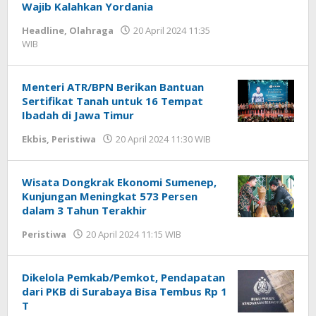
Wajib Kalahkan Yordania
Headline
,
Olahraga
20 April 2024 11:35
WIB
oleh
Hardy
Menteri ATR/BPN Berikan Bantuan
Sertifikat Tanah untuk 16 Tempat
Ibadah di Jawa Timur
Ekbis
,
Peristiwa
20 April 2024 11:30 WIB
oleh
Lilis
Dewi
Wisata Dongkrak Ekonomi Sumenep,
Kunjungan Meningkat 573 Persen
dalam 3 Tahun Terakhir
Peristiwa
20 April 2024 11:15 WIB
oleh
Lilis
Dewi
Dikelola Pemkab/Pemkot, Pendapatan
dari PKB di Surabaya Bisa Tembus Rp 1
T