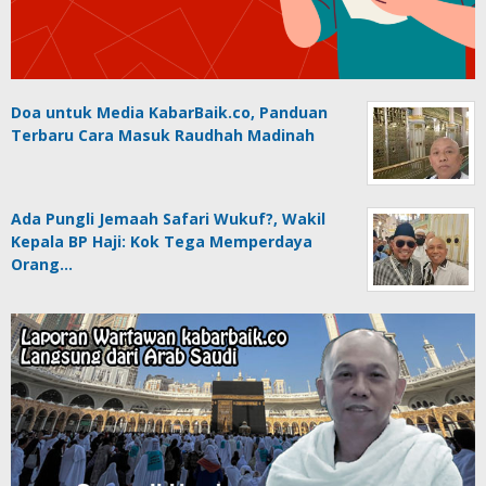
Doa untuk Media KabarBaik.co, Panduan
Terbaru Cara Masuk Raudhah Madinah
Ada Pungli Jemaah Safari Wukuf?, Wakil
Kepala BP Haji: Kok Tega Memperdaya
Orang…