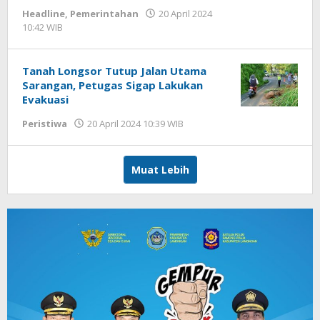
Headline
,
Pemerintahan
20 April 2024
10:42 WIB
oleh
Hardy
Tanah Longsor Tutup Jalan Utama
Sarangan, Petugas Sigap Lakukan
Evakuasi
Peristiwa
20 April 2024 10:39 WIB
oleh
Gagah
Saputra
Muat Lebih