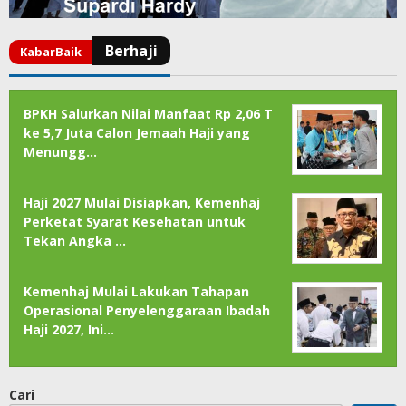
BPKH Salurkan Nilai Manfaat Rp 2,06 T
ke 5,7 Juta Calon Jemaah Haji yang
Menungg…
Haji 2027 Mulai Disiapkan, Kemenhaj
Perketat Syarat Kesehatan untuk
Tekan Angka …
Kemenhaj Mulai Lakukan Tahapan
Operasional Penyelenggaraan Ibadah
Haji 2027, Ini…
Cari