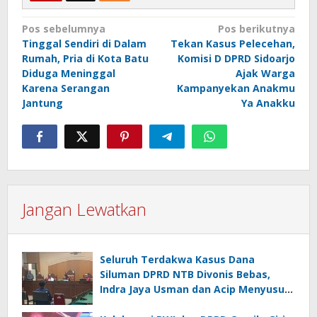
Navigasi
Pos sebelumnya
Pos berikutnya
Tinggal Sendiri di Dalam
Tekan Kasus Pelecehan,
pos
Rumah, Pria di Kota Batu
Komisi D DPRD Sidoarjo
Diduga Meninggal
Ajak Warga
Karena Serangan
Kampanyekan Anakmu
Jantung
Ya Anakku
Jangan Lewatkan
Seluruh Terdakwa Kasus Dana
Siluman DPRD NTB Divonis Bebas,
Indra Jaya Usman dan Acip Menyusul
Hamdan Kasim