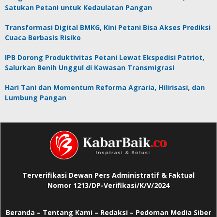
Satukan Petani untuk Kedaulatan Pangan
Transformasi Digital BMKG, Kini Petani Bisa Akses Prediksi
Cuaca Berbasis Risiko
IPB Dorong Produktivitas Petani Lewat Ekspedisi Patriot,
Salurkan Benih Unggul di Kawasan Transmigrasi
Hari Tani dan Momentum Reforma Agraria, Hilirisasi, dan
Lumbung Pangan
Terverifikasi Dewan Pers Administratif & Faktual
Nomor 1213/DP-Verifikasi/K/V/2024
Beranda
–
Tentang Kami –
Redaksi –
Pedoman Media Siber