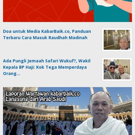
Doa untuk Media KabarBaik.co, Panduan
Terbaru Cara Masuk Raudhah Madinah
Ada Pungli Jemaah Safari Wukuf?, Wakil
Kepala BP Haji: Kok Tega Memperdaya
Orang…