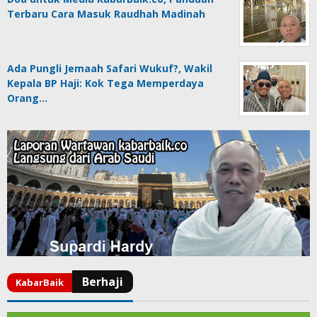
Terbaru Cara Masuk Raudhah Madinah
Ada Pungli Jemaah Safari Wukuf?, Wakil
Kepala BP Haji: Kok Tega Memperdaya
Orang…