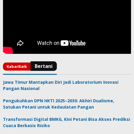
Jawa Timur Mantapkan Diri Jadi Laboratorium Inovasi
Pangan Nasional
Pengukuhkan DPN HKTI 2025–2030: Akhiri Dualisme,
Satukan Petani untuk Kedaulatan Pangan
Transformasi Digital BMKG, Kini Petani Bisa Akses Prediksi
Cuaca Berbasis Risiko