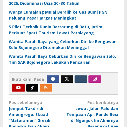
2026, Didominasi Usia 20–30 Tahun
Warga Lumajang Mulai Beralih ke Gas Bumi PGN,
Peluang Pasar Jargas Meningkat
5 Pilot Terbaik Dunia Bertarung di Batu, Jatim
Perkuat Sport Tourism Lewat Paralayang
Wanita Paruh Baya yang Ceburkan Diri ke Bengawan
Solo Bojonegoro Ditemukan Meninggal
Wanita Paruh Baya Ceburkan Diri ke Bengawan Solo,
Tim SAR Bojonegoro Lakukan Pencarian
Ikuti Kami Pada
Navigasi
Pos sebelumnya
Pos berikutnya
Jemput Takdir di
Lewat Jalan Palu dan
pos
Amongrogo: Skuad
Tempaan Api, Pande Besi
”Mataraman” Gresik
di Nganjuk Ini Akhirnya
Phonska Siap Akhiri
Berangkat Haji