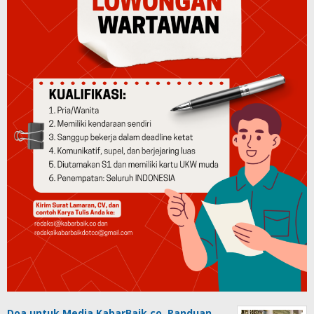
Doa untuk Media KabarBaik.co, Panduan