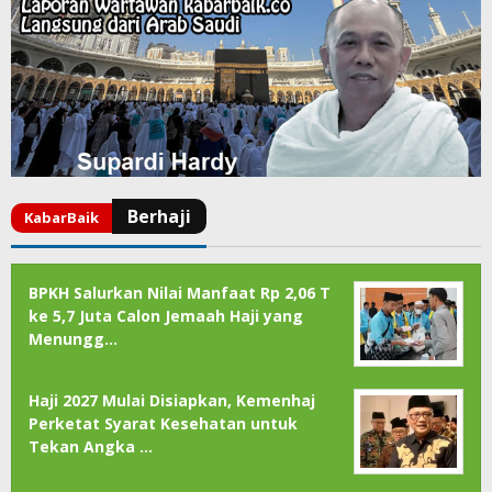
BPKH Salurkan Nilai Manfaat Rp 2,06 T
ke 5,7 Juta Calon Jemaah Haji yang
Menungg…
Haji 2027 Mulai Disiapkan, Kemenhaj
Perketat Syarat Kesehatan untuk
Tekan Angka …