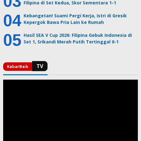
Filipina di Set Kedua, Skor Sementara 1-1
Kebangetan! Suami Pergi Kerja, Istri di Gresik
Kepergok Bawa Pria Lain ke Rumah
Hasil SEA V Cup 2026: Filipina Gebuk Indonesia di
Set 1, Srikandi Merah Putih Tertinggal 0-1