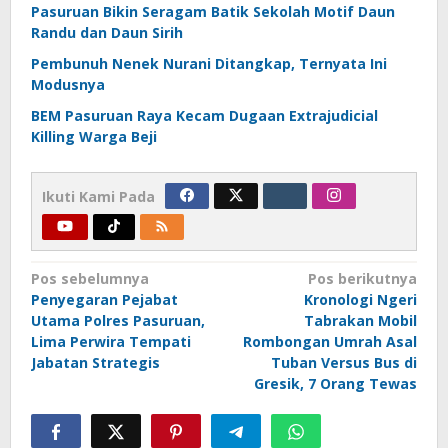
Pasuruan Bikin Seragam Batik Sekolah Motif Daun
Randu dan Daun Sirih
Pembunuh Nenek Nurani Ditangkap, Ternyata Ini
Modusnya
BEM Pasuruan Raya Kecam Dugaan Extrajudicial
Killing Warga Beji
Ikuti Kami Pada
Navigasi
Pos sebelumnya
Pos berikutnya
Penyegaran Pejabat
Kronologi Ngeri
pos
Utama Polres Pasuruan,
Tabrakan Mobil
Lima Perwira Tempati
Rombongan Umrah Asal
Jabatan Strategis
Tuban Versus Bus di
Gresik, 7 Orang Tewas