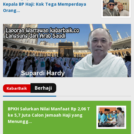
Kepala BP Haji: Kok Tega Memperdaya
Orang…
BPKH Salurkan Nilai Manfaat Rp 2,06 T
ke 5,7 Juta Calon Jemaah Haji yang
Menungg…