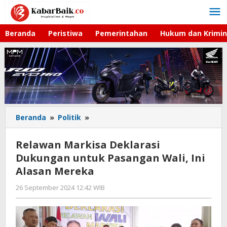
Lewati
ke
konten
Beranda
Peristiwa
Pemerintahan
Hukum dan Krimin
Beranda
»
Politik
»
Relawan
Markisa
Deklarasi
Relawan Markisa Deklarasi
Dukungan
Dukungan untuk Pasangan Wali, Ini
untuk
Alasan Mereka
Pasangan
Wali,
26 September 2024 12:42 WIB
oleh
Ini
Faisal
Alasan
Mereka