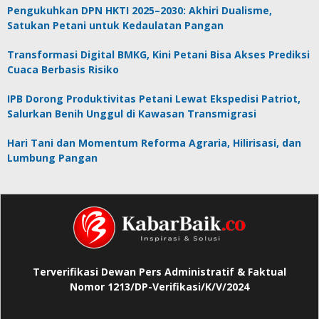
Pengukuhkan DPN HKTI 2025–2030: Akhiri Dualisme,
Satukan Petani untuk Kedaulatan Pangan
Transformasi Digital BMKG, Kini Petani Bisa Akses Prediksi
Cuaca Berbasis Risiko
IPB Dorong Produktivitas Petani Lewat Ekspedisi Patriot,
Salurkan Benih Unggul di Kawasan Transmigrasi
Hari Tani dan Momentum Reforma Agraria, Hilirisasi, dan
Lumbung Pangan
Terverifikasi Dewan Pers Administratif & Faktual
Nomor 1213/DP-Verifikasi/K/V/2024