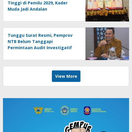
Tinggi di Pemilu 2029, Kader
Muda Jadi Andalan
Tunggu Surat Resmi, Pemprov
NTB Belum Tanggapi
Permintaan Audit Investigatif
Dana BTT
View More