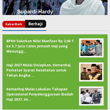
BPKH Salurkan Nilai Manfaat Rp 2,06 T
ke 5,7 Juta Calon Jemaah Haji yang
Menungg…
Haji 2027 Mulai Disiapkan, Kemenhaj
Perketat Syarat Kesehatan untuk
Tekan Angka …
Kemenhaj Mulai Lakukan Tahapan
Operasional Penyelenggaraan Ibadah
Haji 2027, Ini…