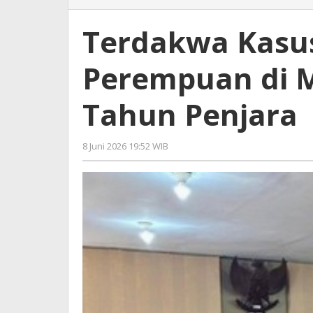
Kasus
Pembunuh
Terdakwa Kas
Perempuan
di
Perempuan di M
Malang
Dituntut
18
Tahun Penjara
Tahun
Penjara
8 Juni 2026 19:52 WIB
oleh
Faisal