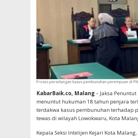
Proses persidangan kasus pembunuhan perempuan di PN M
KabarBaik.co, Malang
– Jaksa Penuntut
menuntut hukuman 18 tahun penjara terh
terdakwa kasus pembunuhan terhadap pe
tewas di wilayah Lowokwaru, Kota Malan
Kepala Seksi Intelijen Kejari Kota Malan