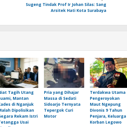
Sugeng Tindak Prof Ir Johan Silas: Sang
Arsitek Hati Kota Surabaya
Niat Tagih Utang
Pria yang Dihajar
Terdakwa Utama
Suami, Mantan
Massa di Sedati
Pengeroyokan
Kades di Nganjuk
Sidoarjo Ternyata
Maut Ngepung
Malah Dipolisikan
Tepergok Curi
Divonis 9 Tahun
Gegara Rekam Istri
Motor
Penjara, Keluarga
Tetangga Usai
Korban Legowo