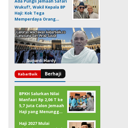
Ada Pungli Jemaah Safari
Wukuf?, Wakil Kepala BP
Haji: Kok Tega
Memperdaya Orang…
BPKH Salurkan Nilai
Manfaat Rp 2,06 T ke
5,7 Juta Calon Jemaah
Haji yang Menungg…
Haji 2027 Mulai