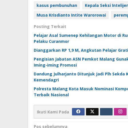
kasus pembunuhan
Kepala Seksi Intelij
Musa Krisdianto Intite Warorowai
perem
Posting Terkait
Pelajar Asal Sumenep Kehilangan Motor di R
Pelaku Curanmor
Dianggarkan RP 1,9 M, Angkutan Pelajar Grat
Pengisian Jabatan ASN Pemkot Malang Gunak
Iming-iming Promosi
Dandung Julharjanto Ditunjuk Jadi Plh Sekda
Kemendagri
Polresta Malang Kota Masuk Nominasi Kompol
Terbaik Nasional
Ikuti Kami Pada
Navigasi
Pos sebelumnya