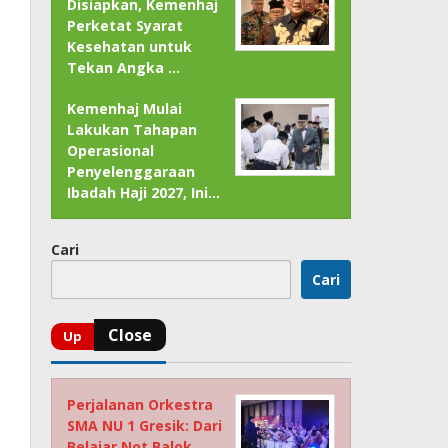
Disiapkan, Kemenhaj
Perketat Syarat
Kesehatan untuk
Tekan Angka …
Kemenhaj Mulai
Lakukan Tahapan
Operasional
Penyelenggaraan
Ibadah Haji 2027, Ini…
Cari
Cari
Perjalanan Orkestra
SMA NU 1 Gresik: Dari
Belajar Not Balok