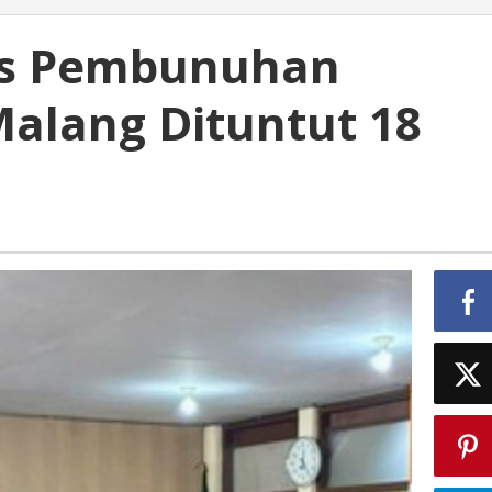
an
us Pembunuhan
alang Dituntut 18