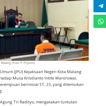
alang. (Foto: P. Priyono)
 Umum (JPU) Kejaksaan Negeri Kota Malang
adap Musa Krisdianto Intite Warorowai,
rempuan berinisial ST, 23, yang ditemukan
g.
g, Agung Tri Radityo, mengatakan tuntutan