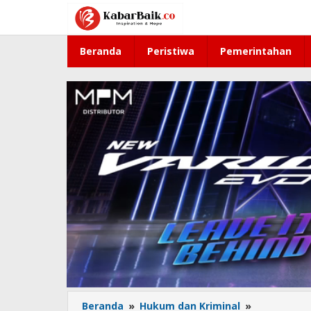
Lewati
ke
konten
Beranda
Peristiwa
Pemerintahan
Beranda
»
Hukum dan Kriminal
»
Terdakwa