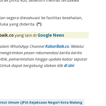
rak pintu kos, sebelum melihat terdakwa
 segera dievakuasi ke fasilitas kesehatan,
uka yang diderita.
(*)
baik.co
yang lain di
Google News
dalam WhatsApp Channel
KabarBaik.co
. Melalui
 mengirimkan pesan rekomendasi berita-berita
olitik, pemerintahan hingga update kabar seputar
Untuk dapat bergabung silakan klik
di sini
ntut Umum (JPU) Kejaksaan Negeri Kota Malang