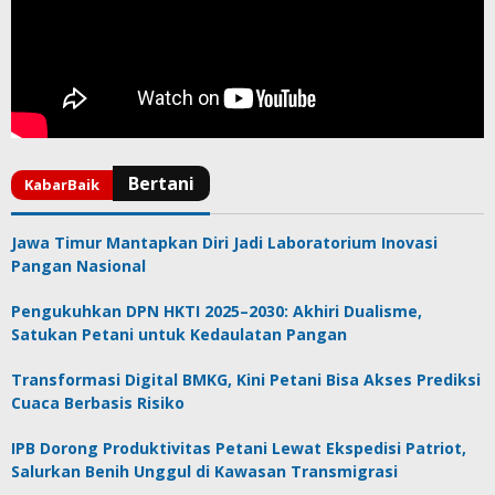
Jawa Timur Mantapkan Diri Jadi Laboratorium Inovasi
Pangan Nasional
Pengukuhkan DPN HKTI 2025–2030: Akhiri Dualisme,
Satukan Petani untuk Kedaulatan Pangan
Transformasi Digital BMKG, Kini Petani Bisa Akses Prediksi
Cuaca Berbasis Risiko
IPB Dorong Produktivitas Petani Lewat Ekspedisi Patriot,
Salurkan Benih Unggul di Kawasan Transmigrasi