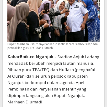
dari
Bupati
Marhaen
Bupati Marhaen usai menyerahkan insentif secara simbolis kepada
perwakilan guru TPQ dan Huffazh
KabarBaik.co Nganjuk
– Stadion Anjuk Ladang
mendadak berubah menjadi lautan manusia.
Ribuan guru TPA/TPQ dan Huffazh (penghafal
Al Quran) dari seluruh pelosok Kabupaten
Nganjuk berkumpul dalam agenda Apel
Pembinaan dan Penyerahan Insentif yang
dipimpin langsung oleh Bupati Nganjuk,
Marhaen Djumadi.