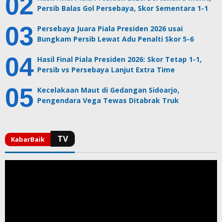
Persib Balas Gol Persebaya, Skor Sementara 1-1
Persebaya Juara Piala Presiden 2026 usai
Bungkam Persib Lewat Adu Penalti Skor 5-6
Hasil Final Piala Presiden 2026: Skor Tetap 1-1,
Persib vs Persebaya Lanjut Extra Time
Kecelakaan Maut di Gedangan Sidoarjo,
Pengendara Vega Tewas Ditabrak Truk