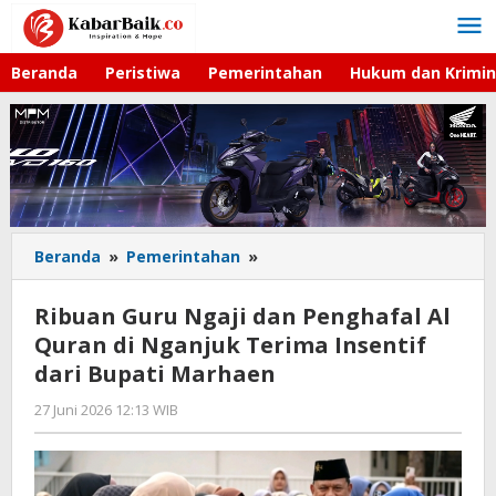
Lewati
ke
konten
Beranda
Peristiwa
Pemerintahan
Hukum dan Krimin
Beranda
»
Pemerintahan
»
Ribuan
Guru
Ngaji
Ribuan Guru Ngaji dan Penghafal Al
dan
Quran di Nganjuk Terima Insentif
Penghafal
dari Bupati Marhaen
Al
Quran
27 Juni 2026 12:13 WIB
oleh
di
Gagah
Nganjuk
Saputra
Terima
Insentif