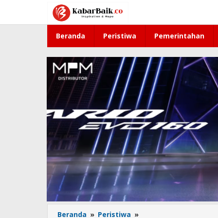
Lewati
ke
konten
Beranda
Peristiwa
Pemerintahan
Beranda
»
Peristiwa
»
Rutan