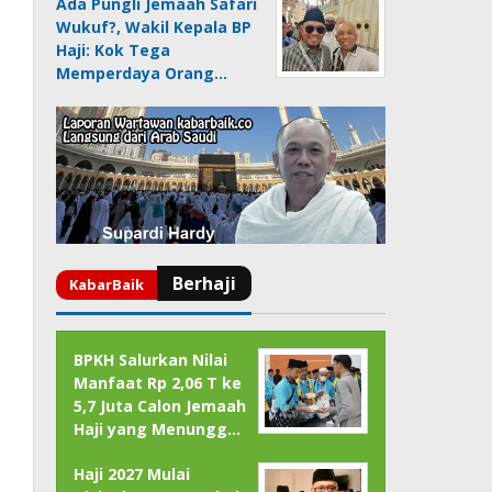
Ada Pungli Jemaah Safari
Wukuf?, Wakil Kepala BP
Haji: Kok Tega
Memperdaya Orang…
BPKH Salurkan Nilai
Manfaat Rp 2,06 T ke
5,7 Juta Calon Jemaah
Haji yang Menungg…
Haji 2027 Mulai