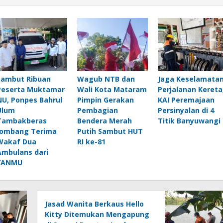
Sambut Ribuan
Wagub NTB dan
Jaga Keselamata
Peserta Muktamar
Wali Kota Mataram
Perjalanan Kereta
NU, Ponpes Bahrul
Pimpin Gerakan
KAI Peremajaan
Ulum
Pembagian
Persinyalan di 4
Tambakberas
Bendera Merah
Titik Banyuwangi
Jombang Terima
Putih Sambut HUT
Wakaf Dua
RI ke-81
Ambulans dari
YANMU
Jasad Wanita Berkaus Hello
Kitty Ditemukan Mengapung