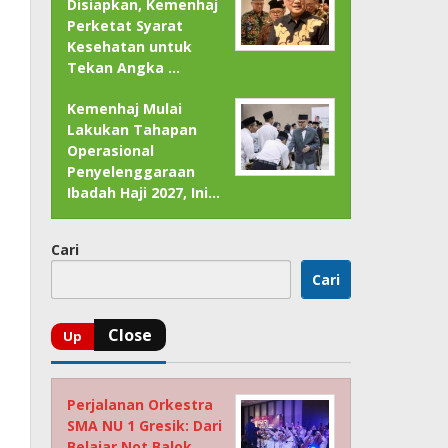
Disiapkan, Kemenhaj
Perketat Syarat
Kesehatan untuk
Tekan Angka …
Kemenhaj Mulai
Lakukan Tahapan
Operasional
Penyelenggaraan
Ibadah Haji 2027, Ini…
Cari
Cari
Perjalanan Orkestra
SMA NU 1 Gresik: Dari
Belajar Not Balok