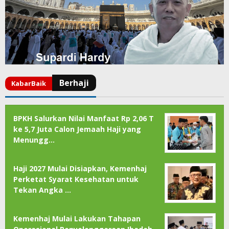
BPKH Salurkan Nilai Manfaat Rp 2,06 T
ke 5,7 Juta Calon Jemaah Haji yang
Menungg…
Haji 2027 Mulai Disiapkan, Kemenhaj
Perketat Syarat Kesehatan untuk
Tekan Angka …
Kemenhaj Mulai Lakukan Tahapan