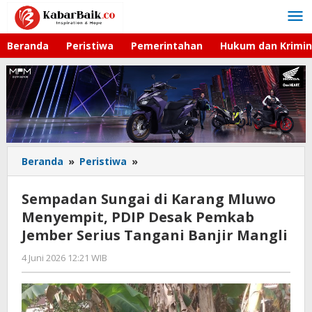
Lewati
ke
konten
Beranda
Peristiwa
Pemerintahan
Hukum dan Krimin
Beranda
»
Peristiwa
»
Sempadan
Sungai
di
Sempadan Sungai di Karang Mluwo
Karang
Menyempit, PDIP Desak Pemkab
Mluwo
Jember Serius Tangani Banjir Mangli
Menyempit,
PDIP
4 Juni 2026 12:21 WIB
oleh
Desak
Faisal
Pemkab
Jember
Serius