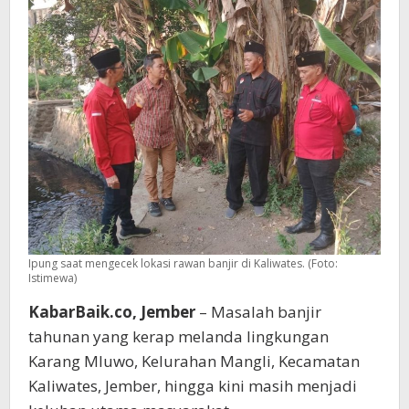
Tangani
Banjir
Mangli
Ipung saat mengecek lokasi rawan banjir di Kaliwates. (Foto:
Istimewa)
KabarBaik.co, Jember
– Masalah banjir
tahunan yang kerap melanda lingkungan
Karang Mluwo, Kelurahan Mangli, Kecamatan
Kaliwates, Jember, hingga kini masih menjadi