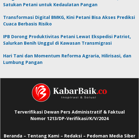
Satukan Petani untuk Kedaulatan Pangan
Transformasi Digital BMKG, Kini Petani Bisa Akses Prediksi
Cuaca Berbasis Risiko
IPB Dorong Produktivitas Petani Lewat Ekspedisi Patriot,
Salurkan Benih Unggul di Kawasan Transmigrasi
Hari Tani dan Momentum Reforma Agraria, Hilirisasi, dan
Lumbung Pangan
Terverifikasi Dewan Pers Administratif & Faktual
Nomor 1213/DP-Verifikasi/K/V/2024
Beranda
–
Tentang Kami –
Redaksi –
Pedoman Media Siber