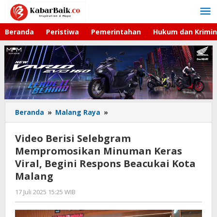
Lewati
ke
konten
Beranda
Peristiwa
Pemerintahan
Hukum dan Krimin
Beranda
»
Malang Raya
»
Video
Berisi
Selebgram
Video Berisi Selebgram
Mempromosikan
Mempromosikan Minuman Keras
Minuman
Viral, Begini Respons Beacukai Kota
Keras
Viral,
Malang
Begini
17 Juli 2025 15:25 WIB
oleh
Respons
Faisal
Beacukai
Kota