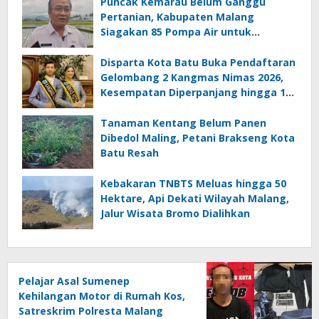
Puncak Kemarau Belum Ganggu
Pertanian, Kabupaten Malang
Siagakan 85 Pompa Air untuk
Antisipasi Kekeringan
Disparta Kota Batu Buka Pendaftaran
Gelombang 2 Kangmas Nimas 2026,
Kesempatan Diperpanjang hingga 15
Agustus
Tanaman Kentang Belum Panen
Dibedol Maling, Petani Brakseng Kota
Batu Resah
Kebakaran TNBTS Meluas hingga 50
Hektare, Api Dekati Wilayah Malang,
Jalur Wisata Bromo Dialihkan
Pelajar Asal Sumenep
Kehilangan Motor di Rumah Kos,
Satreskrim Polresta Malang