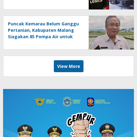
Kota Ringkus Pelaku Curanmor
Puncak Kemarau Belum Ganggu
Pertanian, Kabupaten Malang
Siagakan 85 Pompa Air untuk
Antisipasi Kekeringan
View More