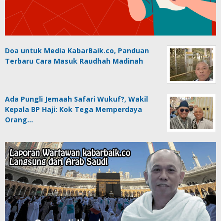
Doa untuk Media KabarBaik.co, Panduan
Terbaru Cara Masuk Raudhah Madinah
Ada Pungli Jemaah Safari Wukuf?, Wakil
Kepala BP Haji: Kok Tega Memperdaya
Orang…