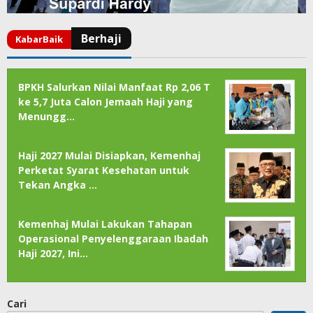
BPKH Salurkan Nilai Manfaat Rp 2,06 T
ke 5,7 Juta Calon Jemaah Haji yang
Menungg…
Haji 2027 Mulai Disiapkan, Kemenhaj
Perketat Syarat Kesehatan untuk
Tekan Angka …
Kemenhaj Mulai Lakukan Tahapan
Operasional Penyelenggaraan Ibadah
Haji 2027, Ini…
Cari