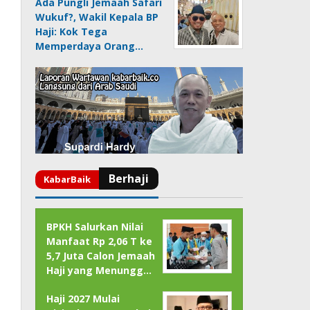
Ada Pungli Jemaah Safari
Wukuf?, Wakil Kepala BP
Haji: Kok Tega
Memperdaya Orang…
BPKH Salurkan Nilai
Manfaat Rp 2,06 T ke
5,7 Juta Calon Jemaah
Haji yang Menungg…
Haji 2027 Mulai