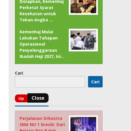
Disiapkan, Kemenhaj
Perketat Syarat
Kesehatan untuk
Tekan Angka …
Kemenhaj Mulai
Lakukan Tahapan
Operasional
Penyelenggaraan
Ibadah Haji 2027, Ini…
Cari
Cari
Perjalanan Orkestra
SMA NU 1 Gresik: Dari
Belajar Not Balok