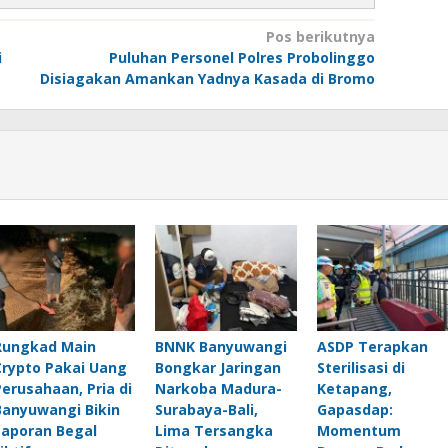
Pos berikutnya
i
Puluhan Personel Polres Probolinggo
Disiagakan Amankan Yadnya Kasada di Bromo
Rungkad Main
BNNK Banyuwangi
ASDP Terapkan
Crypto Pakai Uang
Bongkar Jaringan
Sterilisasi di
Perusahaan, Pria di
Narkoba Madura-
Ketapang,
Banyuwangi Bikin
Surabaya-Bali,
Gapasdap:
Laporan Begal
Lima Tersangka
Momentum