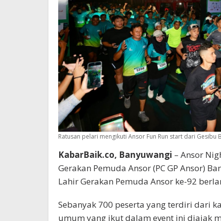
Ratusan pelari mengikuti Ansor Fun Run start dari Gesi
KabarBaik.co, Banyuwangi
– Ansor Nig
Gerakan Pemuda Ansor (PC GP Ansor) Ba
Lahir Gerakan Pemuda Ansor ke-92 berla
Sebanyak 700 peserta yang terdiri dari
umum yang ikut dalam event ini diajak m