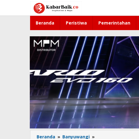
Lewati
ke
konten
Beranda
Peristiwa
Pemerintahan
Beranda
»
Banyuwangi
»
Ansor