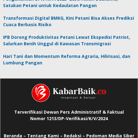
Satukan Petani untuk Kedaulatan Pangan
Transformasi Digital BMKG, Kini Petani Bisa Akses Prediksi
Cuaca Berbasis Risiko
IPB Dorong Produktivitas Petani Lewat Ekspedisi Patriot,
Salurkan Benih Unggul di Kawasan Transmigrasi
Hari Tani dan Momentum Reforma Agraria, Hilirisasi, dan
Lumbung Pangan
Terverifikasi Dewan Pers Administratif & Faktual
Nomor 1213/DP-Verifikasi/K/V/2024
Beranda
–
Tentang Kami –
Redaksi –
Pedoman Media Siber