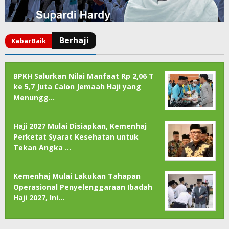
BPKH Salurkan Nilai Manfaat Rp 2,06 T
ke 5,7 Juta Calon Jemaah Haji yang
Menungg…
Haji 2027 Mulai Disiapkan, Kemenhaj
Perketat Syarat Kesehatan untuk
Tekan Angka …
Kemenhaj Mulai Lakukan Tahapan
Operasional Penyelenggaraan Ibadah
Haji 2027, Ini…