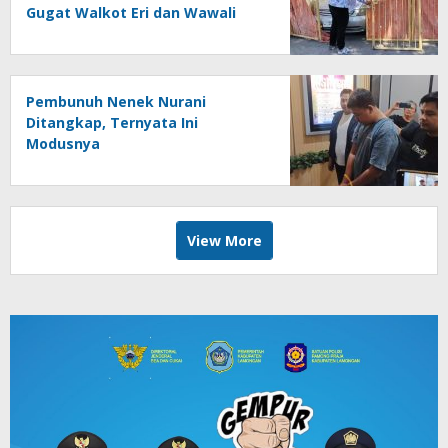
Gugat Walkot Eri dan Wawali
Armuji
Pembunuh Nenek Nurani
Ditangkap, Ternyata Ini
Modusnya
View More