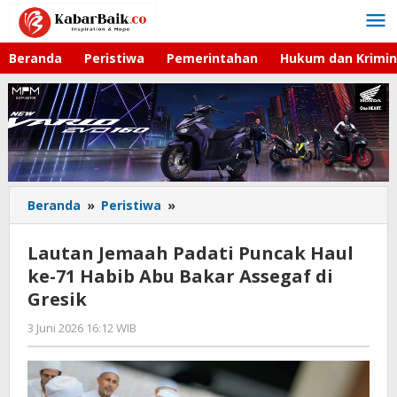
Lewati
ke
konten
Beranda
Peristiwa
Pemerintahan
Hukum dan Krimin
Beranda
»
Peristiwa
»
Lautan
Jemaah
Padati
Lautan Jemaah Padati Puncak Haul
Puncak
ke-71 Habib Abu Bakar Assegaf di
Haul
Gresik
ke-
71
3 Juni 2026 16:12 WIB
oleh
Habib
Andika
Abu
DP
Bakar
Assegaf