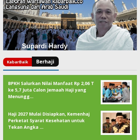
BPKH Salurkan Nilai Manfaat Rp 2,06 T
ke 5,7 Juta Calon Jemaah Haji yang
Menungg…
Haji 2027 Mulai Disiapkan, Kemenhaj
Perketat Syarat Kesehatan untuk
Tekan Angka …