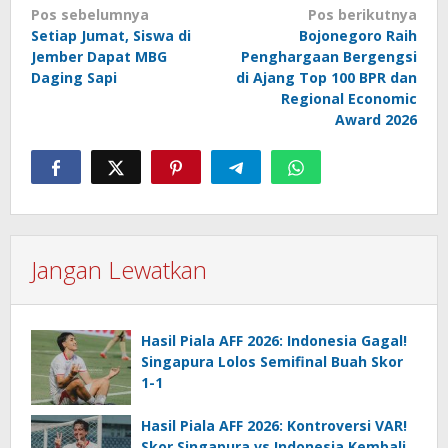
Navigasi
Pos sebelumnya
Pos berikutnya
Setiap Jumat, Siswa di
Bojonegoro Raih
pos
Jember Dapat MBG
Penghargaan Bergengsi
Daging Sapi
di Ajang Top 100 BPR dan
Regional Economic
Award 2026
Jangan Lewatkan
Hasil Piala AFF 2026: Indonesia Gagal!
Singapura Lolos Semifinal Buah Skor
1-1
Hasil Piala AFF 2026: Kontroversi VAR!
Skor Singapura vs Indonesia Kembali