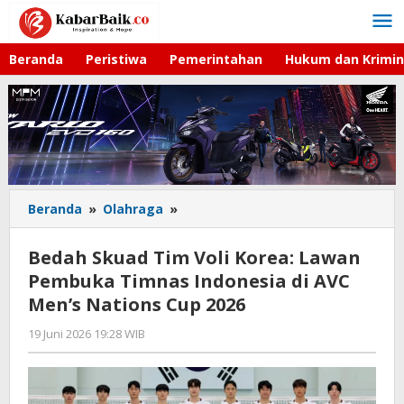
Lewati
ke
konten
Beranda
Peristiwa
Pemerintahan
Hukum dan Krimin
Beranda
»
Olahraga
»
Bedah
Skuad
Tim
Bedah Skuad Tim Voli Korea: Lawan
Voli
Pembuka Timnas Indonesia di AVC
Korea:
Men’s Nations Cup 2026
Lawan
Pembuka
19 Juni 2026 19:28 WIB
oleh
Timnas
Hardy
Indonesia
di
AVC