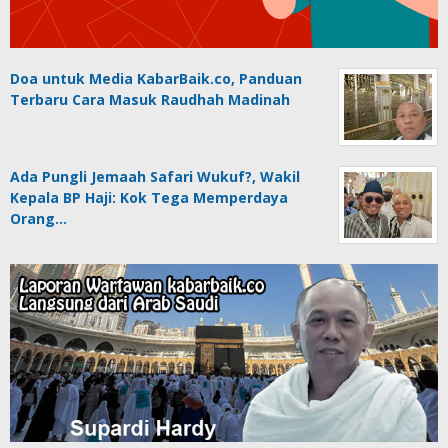
Doa untuk Media KabarBaik.co, Panduan
Terbaru Cara Masuk Raudhah Madinah
Ada Pungli Jemaah Safari Wukuf?, Wakil
Kepala BP Haji: Kok Tega Memperdaya
Orang…