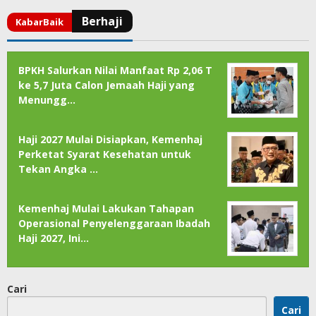
BPKH Salurkan Nilai Manfaat Rp 2,06 T
ke 5,7 Juta Calon Jemaah Haji yang
Menungg…
Haji 2027 Mulai Disiapkan, Kemenhaj
Perketat Syarat Kesehatan untuk
Tekan Angka …
Kemenhaj Mulai Lakukan Tahapan
Operasional Penyelenggaraan Ibadah
Haji 2027, Ini…
Cari
Cari