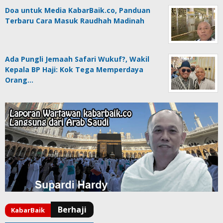
Doa untuk Media KabarBaik.co, Panduan
Terbaru Cara Masuk Raudhah Madinah
Ada Pungli Jemaah Safari Wukuf?, Wakil
Kepala BP Haji: Kok Tega Memperdaya
Orang…