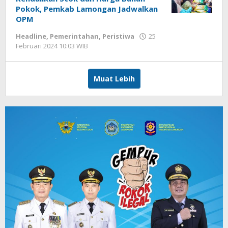
Pokok, Pemkab Lamongan Jadwalkan
OPM
Headline
,
Pemerintahan
,
Peristiwa
25
Februari 2024 10:03 WIB
oleh
Hardy
Muat Lebih