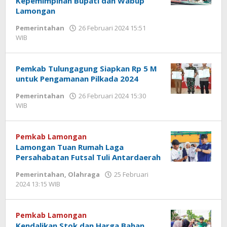
Kepemimpinan Bupati dan Wabup
Lamongan
Pemerintahan
26 Februari 2024 15:51
WIB
oleh
Andika
DP
Pemkab Tulungagung Siapkan Rp 5 M
untuk Pengamanan Pilkada 2024
Pemerintahan
26 Februari 2024 15:30
WIB
oleh
Gagah
Saputra
Pemkab Lamongan
Lamongan Tuan Rumah Laga
Persahabatan Futsal Tuli Antardaerah
Pemerintahan
,
Olahraga
25 Februari
2024 13:15 WIB
oleh
Andika
DP
Pemkab Lamongan
Kendalikan Stok dan Harga Bahan