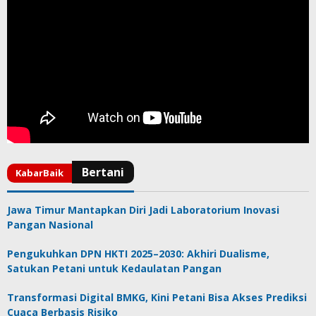
Jawa Timur Mantapkan Diri Jadi Laboratorium Inovasi
Pangan Nasional
Pengukuhkan DPN HKTI 2025–2030: Akhiri Dualisme,
Satukan Petani untuk Kedaulatan Pangan
Transformasi Digital BMKG, Kini Petani Bisa Akses Prediksi
Cuaca Berbasis Risiko