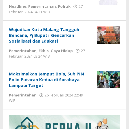
Headline
,
Pemerintahan
,
Politik
27
Februari 2024 04:21 WIB
oleh
Hardy
Wujudkan Kota Malang Tangguh
Bencana, Pj Bupati Gencarkan
Sosialisasi dan Edukasi
Pemerintahan
,
Ekbis
,
Gaya Hidup
27
Februari 2024 03:24 WIB
oleh
Hardy
Maksimalkan Jemput Bola, Sub PIN
Polio Putaran Kedua di Surabaya
Lampaui Target
Pemerintahan
26 Februari 2024 22:49
WIB
oleh
Dian
Kurniawan