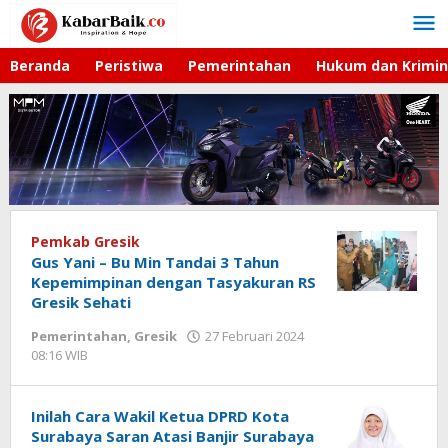
Lewati
ke
konten
Beranda
Peristiwa
Pemerintahan
Hukum dan Krimin
Pemkab Gresik
Gus Yani – Bu Min Tandai 3 Tahun
Kepemimpinan dengan Tasyakuran RS
Gresik Sehati
Pemerintahan
,
Gresik
27 Februari 2024
08:16 WIB
oleh
Andika
DP
Inilah Cara Wakil Ketua DPRD Kota
Surabaya Saran Atasi Banjir Surabaya