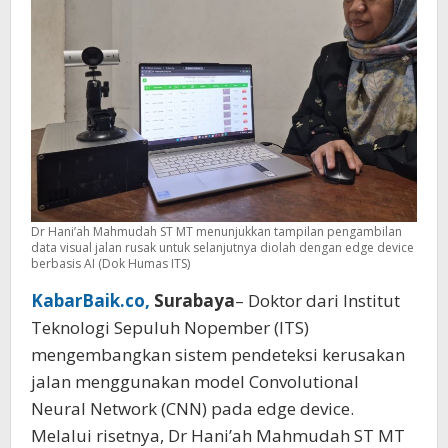
Dr Hani’ah Mahmudah ST MT menunjukkan tampilan pengambilan
data visual jalan rusak untuk selanjutnya diolah dengan edge device
berbasis AI (Dok Humas ITS)
KabarBaik.co,
Surabaya
– Doktor dari Institut
Teknologi Sepuluh Nopember (ITS)
mengembangkan sistem pendeteksi kerusakan
jalan menggunakan model Convolutional
Neural Network (CNN) pada edge device.
Melalui risetnya, Dr Hani’ah Mahmudah ST MT