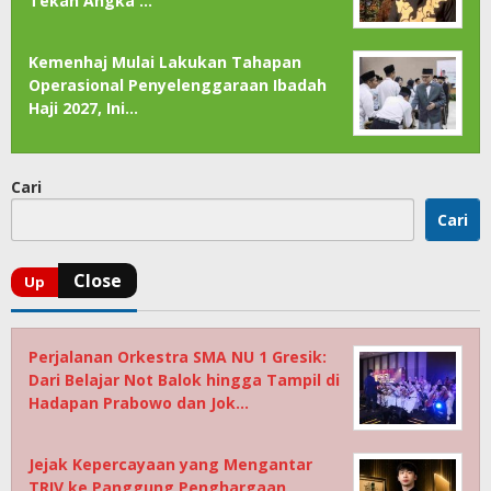
Tekan Angka …
Kemenhaj Mulai Lakukan Tahapan
Operasional Penyelenggaraan Ibadah
Haji 2027, Ini…
Cari
Cari
Perjalanan Orkestra SMA NU 1 Gresik:
Dari Belajar Not Balok hingga Tampil di
Hadapan Prabowo dan Jok…
Jejak Kepercayaan yang Mengantar
TRIV ke Panggung Penghargaan