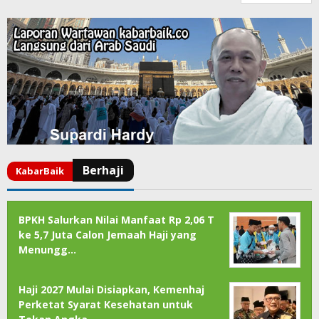
BPKH Salurkan Nilai Manfaat Rp 2,06 T
ke 5,7 Juta Calon Jemaah Haji yang
Menungg…
Haji 2027 Mulai Disiapkan, Kemenhaj
Perketat Syarat Kesehatan untuk