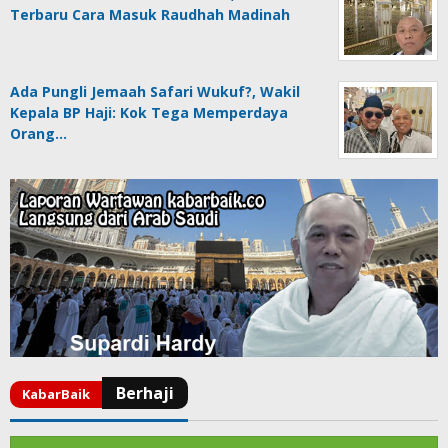
Terbaru Cara Masuk Raudhah Madinah
Ada Pungli Jemaah Safari Wukuf?, Wakil
Kepala BP Haji: Kok Tega Memperdaya
Orang…