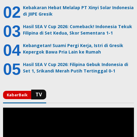
Kebakaran Hebat Melalap PT Xinyi Solar Indonesia
di JIIPE Gresik
Hasil SEA V Cup 2026: Comeback! Indonesia Tekuk
Filipina di Set Kedua, Skor Sementara 1-1
Kebangetan! Suami Pergi Kerja, Istri di Gresik
Kepergok Bawa Pria Lain ke Rumah
Hasil SEA V Cup 2026: Filipina Gebuk Indonesia di
Set 1, Srikandi Merah Putih Tertinggal 0-1