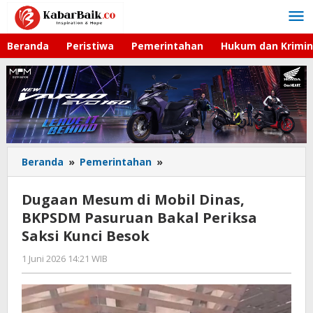
Lewati
ke
konten
Beranda
Peristiwa
Pemerintahan
Hukum dan Krimin
Beranda
»
Pemerintahan
»
Dugaan
Mesum
di
Dugaan Mesum di Mobil Dinas,
Mobil
BKPSDM Pasuruan Bakal Periksa
Dinas,
Saksi Kunci Besok
BKPSDM
Pasuruan
1 Juni 2026 14:21 WIB
oleh
Bakal
Gagah
Periksa
Saputra
Saksi
Kunci