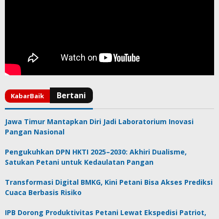
Jawa Timur Mantapkan Diri Jadi Laboratorium Inovasi
Pangan Nasional
Pengukuhkan DPN HKTI 2025–2030: Akhiri Dualisme,
Satukan Petani untuk Kedaulatan Pangan
Transformasi Digital BMKG, Kini Petani Bisa Akses Prediksi
Cuaca Berbasis Risiko
IPB Dorong Produktivitas Petani Lewat Ekspedisi Patriot,