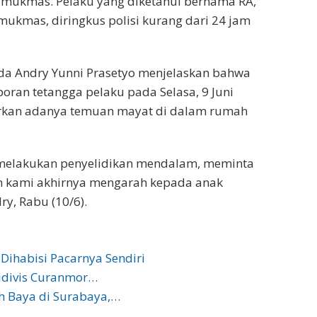
mukmas. Pelaku yang diketahui bernama RA,
ukmas, diringkus polisi kurang dari 24 jam
pda Andry Yunni Prasetyo menjelaskan bahwa
oran tetangga pelaku pada Selasa, 9 Juni
porkan adanya temuan mayat di dalam rumah
g melakukan penyelidikan mendalam, meminta
aan kami akhirnya mengarah kepada anak
ry, Rabu (10/6).
Dihabisi Pacarnya Sendiri
sidivis Curanmor…
 Baya di Surabaya,…