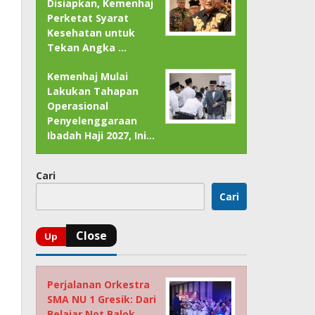
Disiapkan, Kemenhaj
Perketat Syarat
Kesehatan untuk
Tekan Angka …
Kemenhaj Mulai
Lakukan Tahapan
Operasional
Penyelenggaraan
Ibadah Haji 2027, Ini…
Cari
Cari
Perjalanan Orkestra
SMA NU 1 Gresik: Dari
Belajar Not Balok