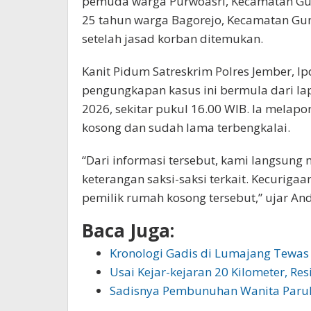
pemuda warga Purwoasri, Kecamatan Gu
25 tahun warga Bagorejo, Kecamatan Gum
setelah jasad korban ditemukan.
Kanit Pidum Satreskrim Polres Jember, I
pengungkapan kasus ini bermula dari lap
2026, sekitar pukul 16.00 WIB. Ia mela
kosong dan sudah lama terbengkalai.
“Dari informasi tersebut, kami langsun
keterangan saksi-saksi terkait. Kecurig
pemilik rumah kosong tersebut,” ujar And
Baca Juga:
Kronologi Gadis di Lumajang Tewas 
Usai Kejar-kejaran 20 Kilometer, Re
Sadisnya Pembunuhan Wanita Paruh