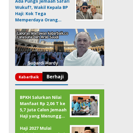
Ada Pungli Jemaah Safari
Wukuf?, Wakil Kepala BP
Haji: Kok Tega
Memperdaya Orang…
BPKH Salurkan Nilai
Manfaat Rp 2,06 T ke
5,7 Juta Calon Jemaah
Haji yang Menungg…
Haji 2027 Mulai