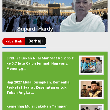
BPKH Salurkan Nilai Manfaat Rp 2,06 T
ke 5,7 Juta Calon Jemaah Haji yang
Menungg…
Haji 2027 Mulai Disiapkan, Kemenhaj
Perketat Syarat Kesehatan untuk
Tekan Angka …
Kemenhaj Mulai Lakukan Tahapan