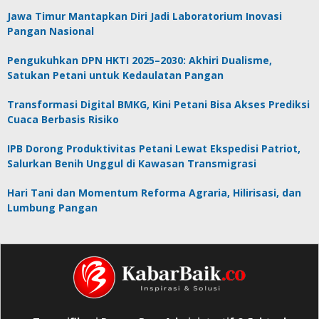
Jawa Timur Mantapkan Diri Jadi Laboratorium Inovasi
Pangan Nasional
Pengukuhkan DPN HKTI 2025–2030: Akhiri Dualisme,
Satukan Petani untuk Kedaulatan Pangan
Transformasi Digital BMKG, Kini Petani Bisa Akses Prediksi
Cuaca Berbasis Risiko
IPB Dorong Produktivitas Petani Lewat Ekspedisi Patriot,
Salurkan Benih Unggul di Kawasan Transmigrasi
Hari Tani dan Momentum Reforma Agraria, Hilirisasi, dan
Lumbung Pangan