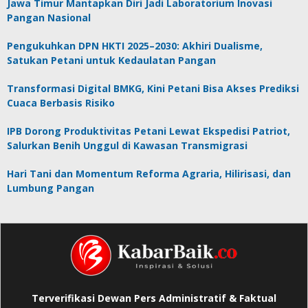
Jawa Timur Mantapkan Diri Jadi Laboratorium Inovasi
Pangan Nasional
Pengukuhkan DPN HKTI 2025–2030: Akhiri Dualisme,
Satukan Petani untuk Kedaulatan Pangan
Transformasi Digital BMKG, Kini Petani Bisa Akses Prediksi
Cuaca Berbasis Risiko
IPB Dorong Produktivitas Petani Lewat Ekspedisi Patriot,
Salurkan Benih Unggul di Kawasan Transmigrasi
Hari Tani dan Momentum Reforma Agraria, Hilirisasi, dan
Lumbung Pangan
Terverifikasi Dewan Pers Administratif & Faktual