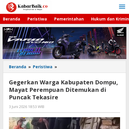
Lewati
ke
konten
Beranda
Peristiwa
Pemerintahan
Hukum dan Krimin
Beranda
»
Peristiwa
»
Gegerkan
Warga
Kabupaten
Gegerkan Warga Kabupaten Dompu,
Dompu,
Mayat Perempuan Ditemukan di
Mayat
Puncak Tekasire
Perempuan
Ditemukan
3 Juni 2026 18:53 WIB
oleh
di
Faisal
Puncak
Tekasire