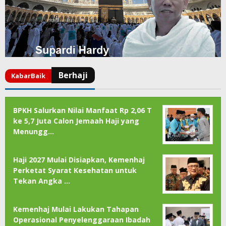
BPKH Salurkan Nilai Manfaat Rp 2,06 T
ke 5,7 Juta Calon Jemaah Haji yang
Menungg…
Haji 2027 Mulai Disiapkan, Kemenhaj
Perketat Syarat Kesehatan untuk
Tekan Angka …
Kemenhaj Mulai Lakukan Tahapan
Operasional Penyelenggaraan Ibadah