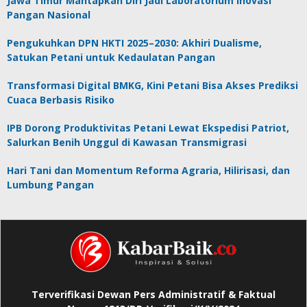
Jawa Timur Mantapkan Diri Jadi Laboratorium Inovasi
Pangan Nasional
Pengukuhkan DPN HKTI 2025–2030: Akhiri Dualisme,
Satukan Petani untuk Kedaulatan Pangan
Transformasi Digital BMKG, Kini Petani Bisa Akses Prediksi
Cuaca Berbasis Risiko
IPB Dorong Produktivitas Petani Lewat Ekspedisi Patriot,
Salurkan Benih Unggul di Kawasan Transmigrasi
Hari Tani dan Momentum Reforma Agraria, Hilirisasi, dan
Lumbung Pangan
Terverifikasi Dewan Pers Administratif & Faktual