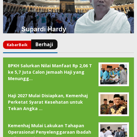
BPKH Salurkan Nilai Manfaat Rp 2,06 T
ke 5,7 Juta Calon Jemaah Haji yang
Menungg…
Haji 2027 Mulai Disiapkan, Kemenhaj
Perketat Syarat Kesehatan untuk
Tekan Angka …
Kemenhaj Mulai Lakukan Tahapan
Operasional Penyelenggaraan Ibadah