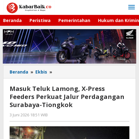
Lewati
ke
konten
Beranda
Peristiwa
Pemerintahan
Hukum dan Krimin
Beranda
»
Ekbis
»
Masuk
Teluk
Lamong,
Masuk Teluk Lamong, X-Press
X-
Feeders Perkuat Jalur Perdagangan
Press
Surabaya-Tiongkok
Feeders
Perkuat
3 Juni 2026 18:51 WIB
oleh
Jalur
Imam
Perdagangan
WD
Surabaya-
Tiongkok