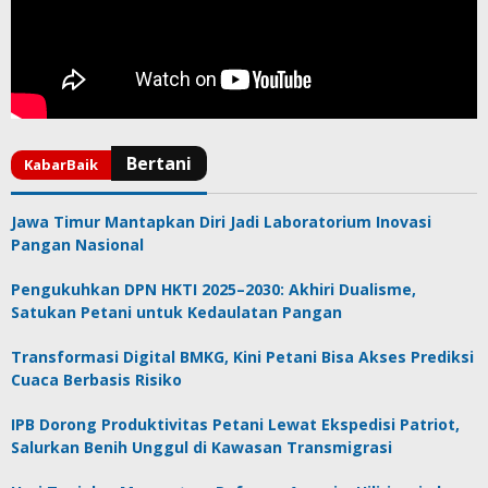
Jawa Timur Mantapkan Diri Jadi Laboratorium Inovasi
Pangan Nasional
Pengukuhkan DPN HKTI 2025–2030: Akhiri Dualisme,
Satukan Petani untuk Kedaulatan Pangan
Transformasi Digital BMKG, Kini Petani Bisa Akses Prediksi
Cuaca Berbasis Risiko
IPB Dorong Produktivitas Petani Lewat Ekspedisi Patriot,
Salurkan Benih Unggul di Kawasan Transmigrasi