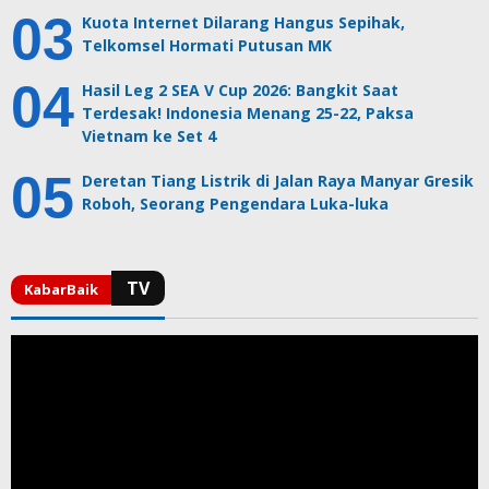
Kuota Internet Dilarang Hangus Sepihak,
Telkomsel Hormati Putusan MK
Hasil Leg 2 SEA V Cup 2026: Bangkit Saat
Terdesak! Indonesia Menang 25-22, Paksa
Vietnam ke Set 4
Deretan Tiang Listrik di Jalan Raya Manyar Gresik
Roboh, Seorang Pengendara Luka-luka