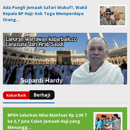
Ada Pungli Jemaah Safari Wukuf?, Wakil
Kepala BP Haji: Kok Tega Memperdaya
Orang…
BPKH Salurkan Nilai Manfaat Rp 2,06 T
ke 5,7 Juta Calon Jemaah Haji yang
Menungg…