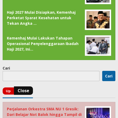
Haji 2027 Mulai Disiapkan, Kemenhaj
Perketat Syarat Kesehatan untuk
Tekan Angka …
Kemenhaj Mulai Lakukan Tahapan
Operasional Penyelenggaraan Ibadah
Haji 2027, Ini…
Cari
Cari
Perjalanan Orkestra SMA NU 1 Gresik:
Dari Belajar Not Balok hingga Tampil di