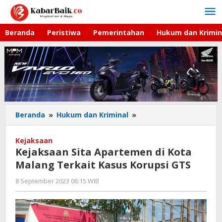
Lewati
ke
konten
Beranda
Peristiwa
Pemerintahan
Hukum dan Krimin
Beranda
»
Hukum dan Kriminal
»
Kejaksaan
Sita
Apartemen
Kejaksaan
di
Kejaksaan Sita Apartemen di Kota
Kota
Malang Terkait Kasus Korupsi GTS
Malang
Terkait
8 September 2023 06:15 WIB
oleh
Kasus
Azka
Korupsi
GTS