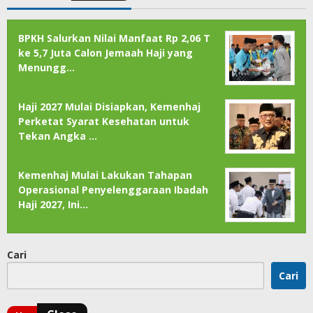
BPKH Salurkan Nilai Manfaat Rp 2,06 T
ke 5,7 Juta Calon Jemaah Haji yang
Menungg…
Haji 2027 Mulai Disiapkan, Kemenhaj
Perketat Syarat Kesehatan untuk
Tekan Angka …
Kemenhaj Mulai Lakukan Tahapan
Operasional Penyelenggaraan Ibadah
Haji 2027, Ini…
Cari
Cari