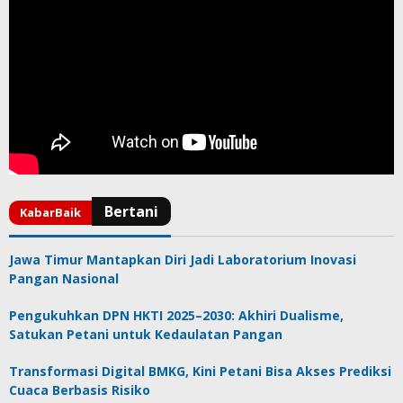
Jawa Timur Mantapkan Diri Jadi Laboratorium Inovasi
Pangan Nasional
Pengukuhkan DPN HKTI 2025–2030: Akhiri Dualisme,
Satukan Petani untuk Kedaulatan Pangan
Transformasi Digital BMKG, Kini Petani Bisa Akses Prediksi
Cuaca Berbasis Risiko