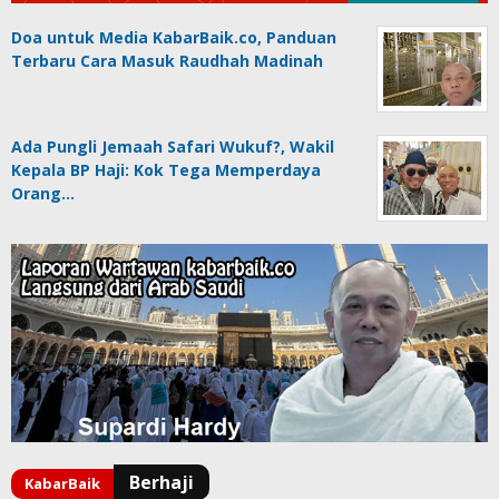
Doa untuk Media KabarBaik.co, Panduan
Terbaru Cara Masuk Raudhah Madinah
Ada Pungli Jemaah Safari Wukuf?, Wakil
Kepala BP Haji: Kok Tega Memperdaya
Orang…