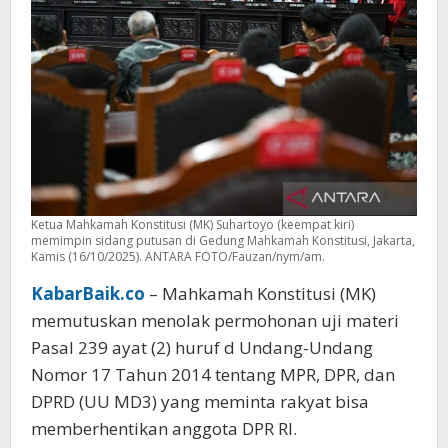
Ketua Mahkamah Konstitusi (MK) Suhartoyo (keempat kiri)
memimpin sidang putusan di Gedung Mahkamah Konstitusi, Jakarta,
Kamis (16/10/2025). ANTARA FOTO/Fauzan/nym/am.
KabarBaik.co
– Mahkamah Konstitusi (MK)
memutuskan menolak permohonan uji materi
Pasal 239 ayat (2) huruf d Undang-Undang
Nomor 17 Tahun 2014 tentang MPR, DPR, dan
DPRD (UU MD3) yang meminta rakyat bisa
memberhentikan anggota DPR RI.