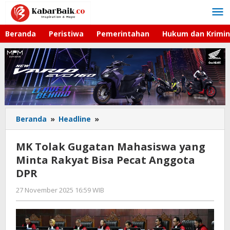
Lewati
ke
konten
Beranda
Peristiwa
Pemerintahan
Hukum dan Krimin
Beranda
»
Headline
»
MK
Tolak
Gugatan
MK Tolak Gugatan Mahasiswa yang
Mahasiswa
Minta Rakyat Bisa Pecat Anggota
yang
DPR
Minta
Rakyat
27 November 2025 16:59 WIB
oleh
Bisa
Imam
Pecat
WD
Anggota
DPR