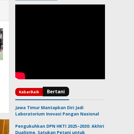
Jawa Timur Mantapkan Diri Jadi
Laboratorium Inovasi Pangan Nasional
Pengukuhkan DPN HKTI 2025–2030: Akhiri
Dualisme, Satukan Petani untuk