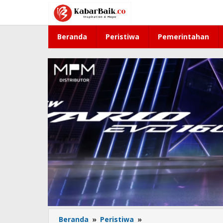
Lewati
ke
konten
Beranda
Peristiwa
Pemerintahan
Beranda
»
Peristiwa
»
Banjir