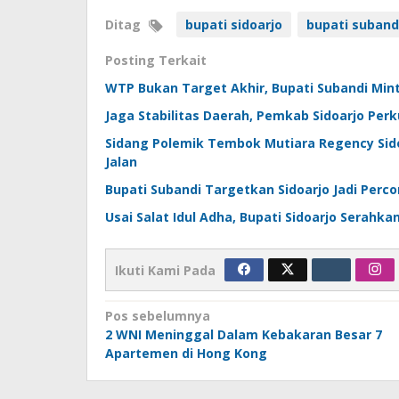
Ditag
bupati sidoarjo
bupati suband
Posting Terkait
WTP Bukan Target Akhir, Bupati Subandi Min
Jaga Stabilitas Daerah, Pemkab Sidoarjo Per
Sidang Polemik Tembok Mutiara Regency Sido
Jalan
Bupati Subandi Targetkan Sidoarjo Jadi Perc
Usai Salat Idul Adha, Bupati Sidoarjo Serahka
Ikuti Kami Pada
Navigasi
Pos sebelumnya
2 WNI Meninggal Dalam Kebakaran Besar 7
pos
Apartemen di Hong Kong