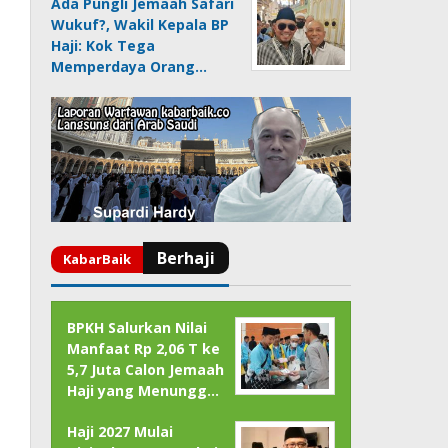
Ada Pungli Jemaah Safari
Wukuf?, Wakil Kepala BP
Haji: Kok Tega
Memperdaya Orang…
BPKH Salurkan Nilai
Manfaat Rp 2,06 T ke
5,7 Juta Calon Jemaah
Haji yang Menungg…
Haji 2027 Mulai