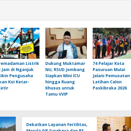
Pemadaman Listrik
Dukung Muktamar
74 Pelajar Kota
6 Jam di Nganjuk
NU, RSUD Jombang
Pasuruan Mulai
Bikin Pengusaha
Siapkan Mini ICU
Jalani Pemusatan
Ikan Koi Ketar-
hingga Ruang
Latihan Calon
Ketir
Khusus untuk
Paskibraka 2026
Tamu VVIP
Dekatkan Layanan Fertilitas,
Morula IVF Surabaya dan RS