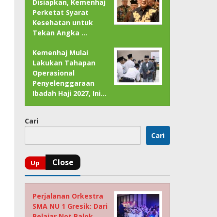
Disiapkan, Kemenhaj
Perketat Syarat
Kesehatan untuk
Tekan Angka …
Kemenhaj Mulai
Lakukan Tahapan
Operasional
Penyelenggaraan
Ibadah Haji 2027, Ini…
Cari
Cari
Perjalanan Orkestra
SMA NU 1 Gresik: Dari
Belajar Not Balok