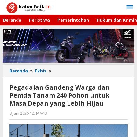
Lewati
ke
konten
Beranda
Peristiwa
Pemerintahan
Hukum dan Krimin
Beranda
»
Ekbis
»
Pegadaian
Gandeng
Warga
Pegadaian Gandeng Warga dan
dan
Pemda Tanam 240 Pohon untuk
Pemda
Masa Depan yang Lebih Hijau
Tanam
240
8 Juni 2026 12:44 WIB
oleh
Pohon
Faisal
untuk
Masa
Depan