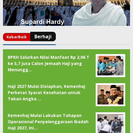
BPKH Salurkan Nilai Manfaat Rp 2,06 T
ke 5,7 Juta Calon Jemaah Haji yang
Menungg…
Haji 2027 Mulai Disiapkan, Kemenhaj
Perketat Syarat Kesehatan untuk
Tekan Angka …
Kemenhaj Mulai Lakukan Tahapan
Operasional Penyelenggaraan Ibadah
Haji 2027, Ini…