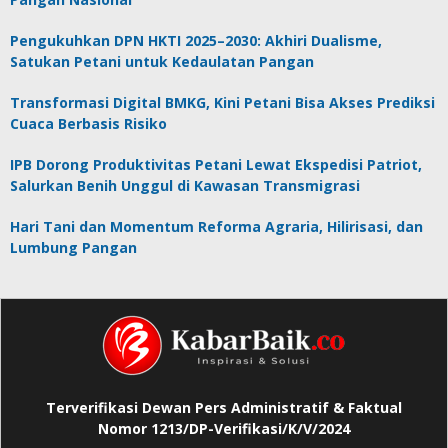
Pengukuhkan DPN HKTI 2025–2030: Akhiri Dualisme,
Satukan Petani untuk Kedaulatan Pangan
Transformasi Digital BMKG, Kini Petani Bisa Akses Prediksi
Cuaca Berbasis Risiko
IPB Dorong Produktivitas Petani Lewat Ekspedisi Patriot,
Salurkan Benih Unggul di Kawasan Transmigrasi
Hari Tani dan Momentum Reforma Agraria, Hilirisasi, dan
Lumbung Pangan
Terverifikasi Dewan Pers Administratif & Faktual
Nomor 1213/DP-Verifikasi/K/V/2024