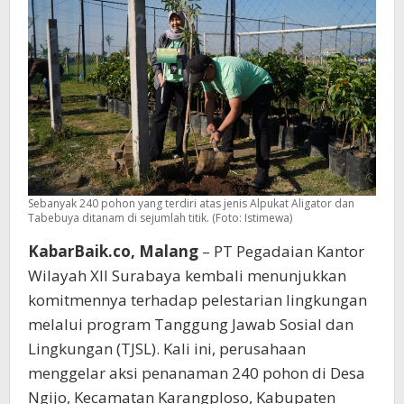
yang
Lebih
Hijau
Sebanyak 240 pohon yang terdiri atas jenis Alpukat Aligator dan
Tabebuya ditanam di sejumlah titik. (Foto: Istimewa)
KabarBaik.co, Malang
– PT Pegadaian Kantor
Wilayah XII Surabaya kembali menunjukkan
komitmennya terhadap pelestarian lingkungan
melalui program Tanggung Jawab Sosial dan
Lingkungan (TJSL). Kali ini, perusahaan
menggelar aksi penanaman 240 pohon di Desa
Ngijo, Kecamatan Karangploso, Kabupaten