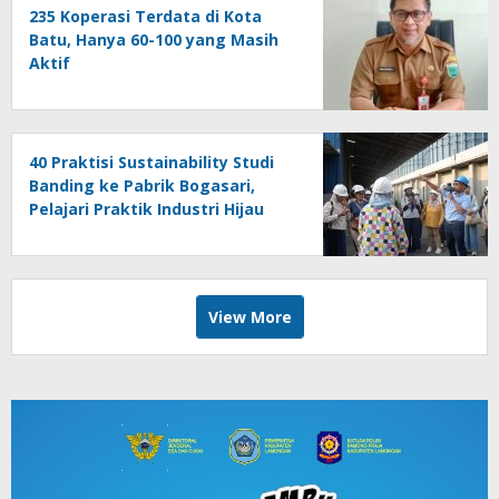
235 Koperasi Terdata di Kota
Batu, Hanya 60-100 yang Masih
Aktif
40 Praktisi Sustainability Studi
Banding ke Pabrik Bogasari,
Pelajari Praktik Industri Hijau
View More