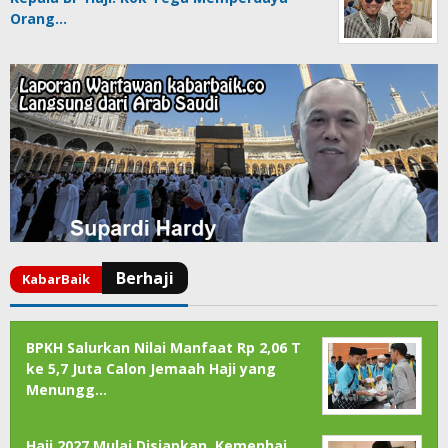
Orang…
BPKH Salurkan Nilai Manfaat Rp 2,06 T
ke 5,7 Juta Calon Jemaah Haji yang
Menungg…
Haji 2027 Mulai Disiapkan, Kemenhaj