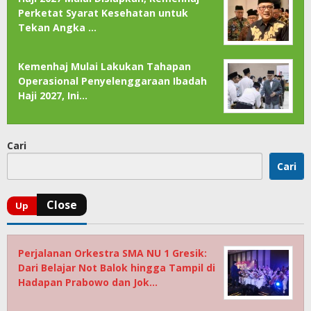
Perketat Syarat Kesehatan untuk
Tekan Angka …
Kemenhaj Mulai Lakukan Tahapan
Operasional Penyelenggaraan Ibadah
Haji 2027, Ini…
Cari
Cari
Perjalanan Orkestra SMA NU 1 Gresik:
Dari Belajar Not Balok hingga Tampil di
Hadapan Prabowo dan Jok…