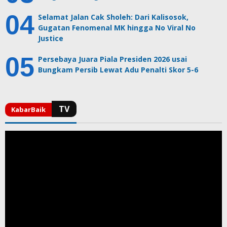
Selamat Jalan Cak Sholeh: Dari Kalisosok,
Gugatan Fenomenal MK hingga No Viral No
Justice
Persebaya Juara Piala Presiden 2026 usai
Bungkam Persib Lewat Adu Penalti Skor 5-6