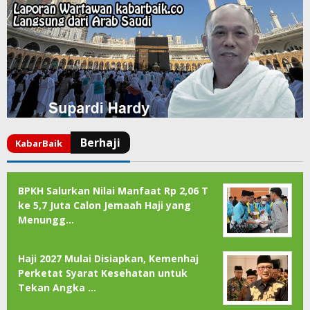
BPKH Salurkan Nilai Manfaat Rp 2,06 T
ke 5,7 Juta Calon Jemaah Haji yang
Menungg…
Haji 2027 Mulai Disiapkan, Kemenhaj
Perketat Syarat Kesehatan untuk
Tekan Angka …