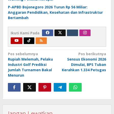
P-APBD Bojonegoro 2026 Turun Rp 56 Miliar:
Anggaran Pendidikan, Kesehatan dan Infrastruktur
Bertambah
Ikuti Kami Pada
Navigasi
Pos sebelumnya
Pos berikutnya
Rupiah Melemah, Pelaku
Sensus Ekonomi 2026
pos
Industri Golf Prediksi
Dimulai, BPS Tuban
Jumlah Turnamen Bakal
Kerahkan 1.334 Petugas
Menurun
Jangan Lewatkan