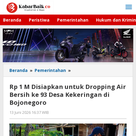
Lewati
ke
konten
Beranda
Peristiwa
Pemerintahan
Hukum dan Krimin
Beranda
»
Pemerintahan
»
Rp
1
M
Rp 1 M Disiapkan untuk Dropping Air
Disiapkan
Bersih ke 93 Desa Kekeringan di
untuk
Bojonegoro
Dropping
Air
13 Juni 2026 16:37 WIB
oleh
Bersih
Imam
ke
WD
93
Desa