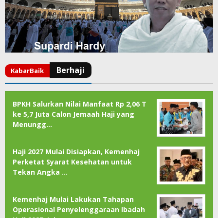
BPKH Salurkan Nilai Manfaat Rp 2,06 T
ke 5,7 Juta Calon Jemaah Haji yang
Menungg…
Haji 2027 Mulai Disiapkan, Kemenhaj
Perketat Syarat Kesehatan untuk
Tekan Angka …
Kemenhaj Mulai Lakukan Tahapan
Operasional Penyelenggaraan Ibadah