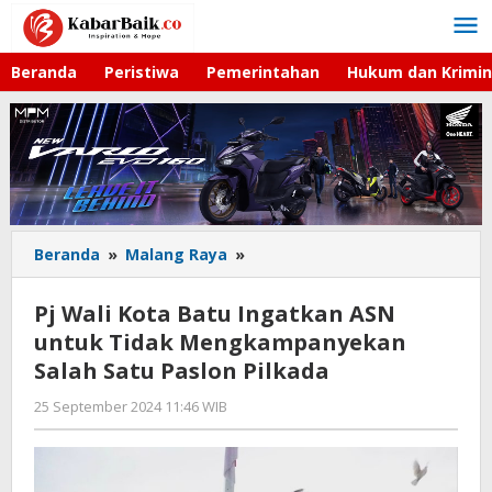
Lewati
ke
konten
Beranda
Peristiwa
Pemerintahan
Hukum dan Krimin
Beranda
»
Malang Raya
»
Pj
Wali
Kota
Pj Wali Kota Batu Ingatkan ASN
Batu
untuk Tidak Mengkampanyekan
Ingatkan
Salah Satu Paslon Pilkada
ASN
untuk
25 September 2024 11:46 WIB
oleh
Tidak
Faisal
Mengkampanyekan
Salah
Satu