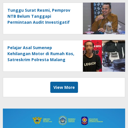
Tunggu Surat Resmi, Pemprov
NTB Belum Tanggapi
Permintaan Audit Investigatif
Dana BTT
Pelajar Asal Sumenep
Kehilangan Motor di Rumah Kos,
Satreskrim Polresta Malang
Kota Ringkus Pelaku Curanmor
View More