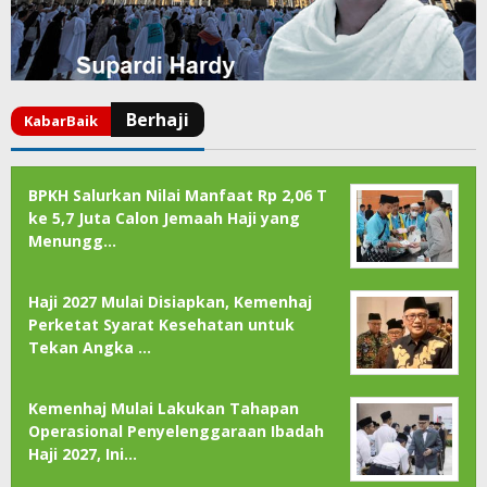
BPKH Salurkan Nilai Manfaat Rp 2,06 T
ke 5,7 Juta Calon Jemaah Haji yang
Menungg…
Haji 2027 Mulai Disiapkan, Kemenhaj
Perketat Syarat Kesehatan untuk
Tekan Angka …
Kemenhaj Mulai Lakukan Tahapan
Operasional Penyelenggaraan Ibadah
Haji 2027, Ini…