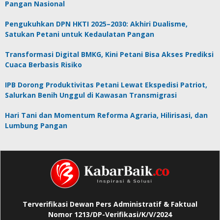
Pangan Nasional
Pengukuhkan DPN HKTI 2025–2030: Akhiri Dualisme,
Satukan Petani untuk Kedaulatan Pangan
Transformasi Digital BMKG, Kini Petani Bisa Akses Prediksi
Cuaca Berbasis Risiko
IPB Dorong Produktivitas Petani Lewat Ekspedisi Patriot,
Salurkan Benih Unggul di Kawasan Transmigrasi
Hari Tani dan Momentum Reforma Agraria, Hilirisasi, dan
Lumbung Pangan
Terverifikasi Dewan Pers Administratif & Faktual
Nomor 1213/DP-Verifikasi/K/V/2024