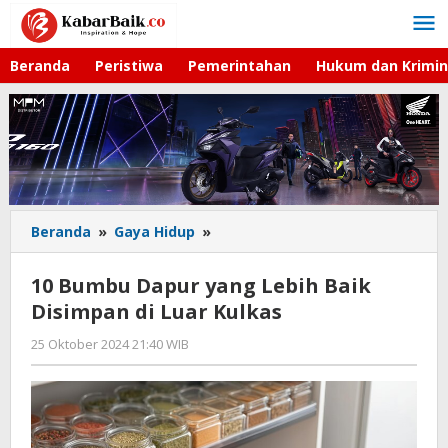
Lewati
ke
konten
Beranda
Peristiwa
Pemerintahan
Hukum dan Krimin
Beranda
»
Gaya Hidup
»
10
Bumbu
Dapur
10 Bumbu Dapur yang Lebih Baik
yang
Disimpan di Luar Kulkas
Lebih
Baik
25 Oktober 2024 21:40 WIB
oleh
Disimpan
Lilis
di
Dewi
Luar
Kulkas