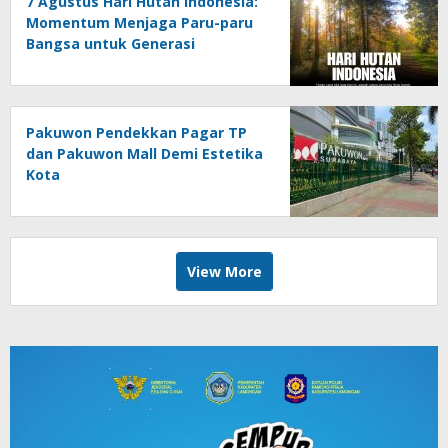
7 Agustus Hari Hutan Indonesia:
Momentum Menjaga Paru-paru
Bangsa untuk Generasi
Mendatang
Pakuwon Pendekkan Pagar TP
dan Pakuwon Mall Demi Estetika
Kota
View More