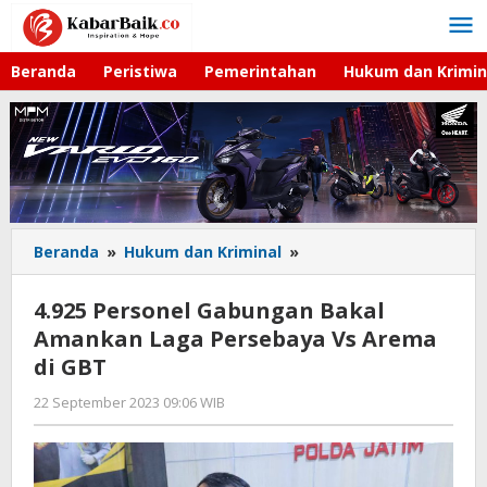
Lewati
ke
konten
Beranda
Peristiwa
Pemerintahan
Hukum dan Krimin
Beranda
»
Hukum dan Kriminal
»
4.925
Personel
Gabungan
4.925 Personel Gabungan Bakal
Bakal
Amankan Laga Persebaya Vs Arema
Amankan
di GBT
Laga
Persebaya
22 September 2023 09:06 WIB
oleh
Vs
Andika
Arema
DP
di
GBT