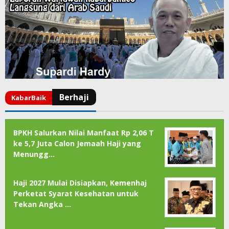
BPKH Salurkan Nilai Manfaat Rp 2,06 T
ke 5,7 Juta Calon Jemaah Haji yang
Menungg…
Haji 2027 Mulai Disiapkan, Kemenhaj
Perketat Syarat Kesehatan untuk
Tekan Angka …