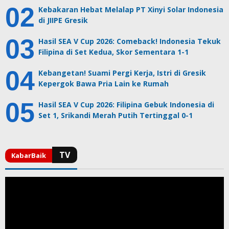
Kebakaran Hebat Melalap PT Xinyi Solar Indonesia
di JIIPE Gresik
Hasil SEA V Cup 2026: Comeback! Indonesia Tekuk
Filipina di Set Kedua, Skor Sementara 1-1
Kebangetan! Suami Pergi Kerja, Istri di Gresik
Kepergok Bawa Pria Lain ke Rumah
Hasil SEA V Cup 2026: Filipina Gebuk Indonesia di
Set 1, Srikandi Merah Putih Tertinggal 0-1