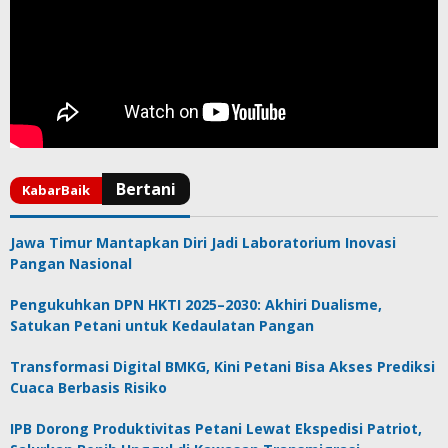
Jawa Timur Mantapkan Diri Jadi Laboratorium Inovasi
Pangan Nasional
Pengukuhkan DPN HKTI 2025–2030: Akhiri Dualisme,
Satukan Petani untuk Kedaulatan Pangan
Transformasi Digital BMKG, Kini Petani Bisa Akses Prediksi
Cuaca Berbasis Risiko
IPB Dorong Produktivitas Petani Lewat Ekspedisi Patriot,