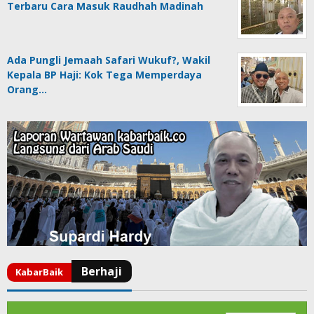
Terbaru Cara Masuk Raudhah Madinah
Ada Pungli Jemaah Safari Wukuf?, Wakil
Kepala BP Haji: Kok Tega Memperdaya
Orang…