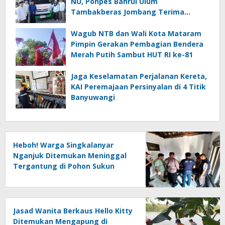
NU, Ponpes Bahrul Ulum
Tambakberas Jombang Terima
Wakaf Dua Ambulans dari YANMU
Wagub NTB dan Wali Kota Mataram
Pimpin Gerakan Pembagian Bendera
Merah Putih Sambut HUT RI ke-81
Jaga Keselamatan Perjalanan Kereta,
KAI Peremajaan Persinyalan di 4 Titik
Banyuwangi
Heboh! Warga Singkalanyar
Nganjuk Ditemukan Meninggal
Tergantung di Pohon Sukun
Jasad Wanita Berkaus Hello Kitty
Ditemukan Mengapung di