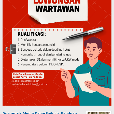
Doa untuk Media KabarBaik.co, Panduan