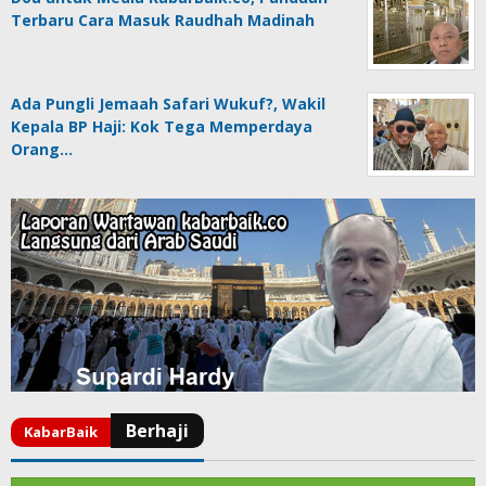
Terbaru Cara Masuk Raudhah Madinah
Ada Pungli Jemaah Safari Wukuf?, Wakil
Kepala BP Haji: Kok Tega Memperdaya
Orang…