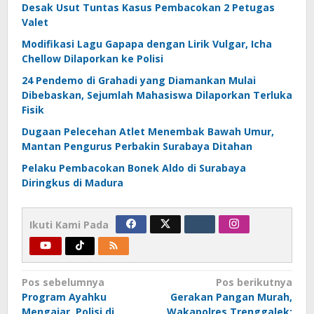
Desak Usut Tuntas Kasus Pembacokan 2 Petugas
Valet
Modifikasi Lagu Gapapa dengan Lirik Vulgar, Icha
Chellow Dilaporkan ke Polisi
24 Pendemo di Grahadi yang Diamankan Mulai
Dibebaskan, Sejumlah Mahasiswa Dilaporkan Terluka
Fisik
Dugaan Pelecehan Atlet Menembak Bawah Umur,
Mantan Pengurus Perbakin Surabaya Ditahan
Pelaku Pembacokan Bonek Aldo di Surabaya
Diringkus di Madura
Ikuti Kami Pada
Navigasi
Pos sebelumnya
Pos berikutnya
Program Ayahku
Gerakan Pangan Murah,
pos
Mengajar, Polisi di
Wakapolres Trenggalek: