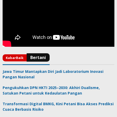
Jawa Timur Mantapkan Diri Jadi Laboratorium Inovasi
Pangan Nasional
Pengukuhkan DPN HKTI 2025–2030: Akhiri Dualisme,
Satukan Petani untuk Kedaulatan Pangan
Transformasi Digital BMKG, Kini Petani Bisa Akses Prediksi
Cuaca Berbasis Risiko