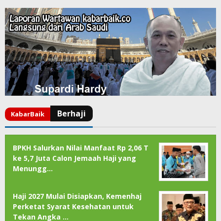
BPKH Salurkan Nilai Manfaat Rp 2,06 T
ke 5,7 Juta Calon Jemaah Haji yang
Menungg…
Haji 2027 Mulai Disiapkan, Kemenhaj
Perketat Syarat Kesehatan untuk
Tekan Angka …