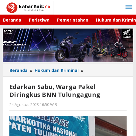
Lewati
ke
konten
Beranda
Peristiwa
Pemerintahan
Hukum dan Krimin
Beranda
»
Hukum dan Kriminal
»
Edarkan
Sabu,
Warga
Edarkan Sabu, Warga Pakel
Pakel
Diringkus BNN Tulungagung
Diringkus
BNN
24 Agustus 2023 16:50 WIB
oleh
Tulungagung
Gagah
Saputra