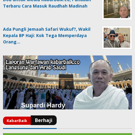
Terbaru Cara Masuk Raudhah Madinah
Ada Pungli Jemaah Safari Wukuf?, Wakil
Kepala BP Haji: Kok Tega Memperdaya
Orang…