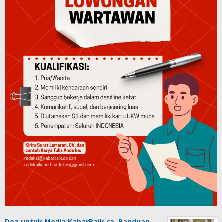
Doa untuk Media KabarBaik.co, Panduan