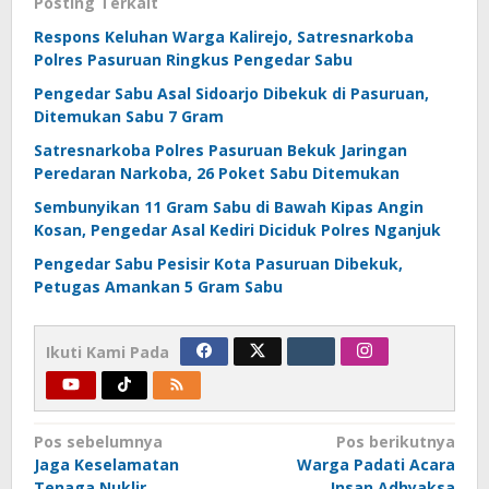
Posting Terkait
Respons Keluhan Warga Kalirejo, Satresnarkoba
Polres Pasuruan Ringkus Pengedar Sabu
Pengedar Sabu Asal Sidoarjo Dibekuk di Pasuruan,
Ditemukan Sabu 7 Gram
Satresnarkoba Polres Pasuruan Bekuk Jaringan
Peredaran Narkoba, 26 Poket Sabu Ditemukan
Sembunyikan 11 Gram Sabu di Bawah Kipas Angin
Kosan, Pengedar Asal Kediri Diciduk Polres Nganjuk
Pengedar Sabu Pesisir Kota Pasuruan Dibekuk,
Petugas Amankan 5 Gram Sabu
Ikuti Kami Pada
Navigasi
Pos sebelumnya
Pos berikutnya
Jaga Keselamatan
Warga Padati Acara
pos
Tenaga Nuklir
Insan Adhyaksa