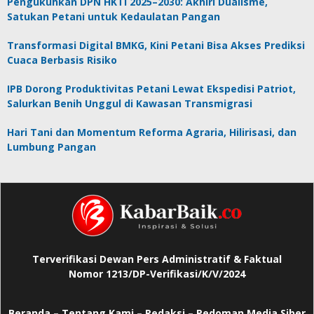
Pengukuhkan DPN HKTI 2025–2030: Akhiri Dualisme,
Satukan Petani untuk Kedaulatan Pangan
Transformasi Digital BMKG, Kini Petani Bisa Akses Prediksi
Cuaca Berbasis Risiko
IPB Dorong Produktivitas Petani Lewat Ekspedisi Patriot,
Salurkan Benih Unggul di Kawasan Transmigrasi
Hari Tani dan Momentum Reforma Agraria, Hilirisasi, dan
Lumbung Pangan
Terverifikasi Dewan Pers Administratif & Faktual
Nomor 1213/DP-Verifikasi/K/V/2024
Beranda
–
Tentang Kami –
Redaksi –
Pedoman Media Siber