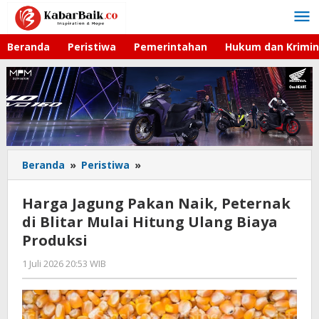
Lewati
ke
konten
Beranda
Peristiwa
Pemerintahan
Hukum dan Krimin
Beranda
»
Peristiwa
»
Harga
Jagung
Pakan
Harga Jagung Pakan Naik, Peternak
Naik,
di Blitar Mulai Hitung Ulang Biaya
Peternak
Produksi
di
Blitar
1 Juli 2026 20:53 WIB
oleh
Mulai
Faisal
Hitung
Ulang
Biaya