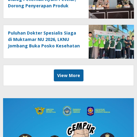
Dorong Penyerapan Produk
Lokal
Puluhan Dokter Spesialis Siaga
di Muktamar NU 2026, LKNU
Jombang Buka Posko Kesehatan
24 Jam
View More