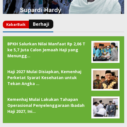
BPKH Salurkan Nilai Manfaat Rp 2,06 T
ke 5,7 Juta Calon Jemaah Haji yang
Menungg…
Haji 2027 Mulai Disiapkan, Kemenhaj
Perketat Syarat Kesehatan untuk
Tekan Angka …
Kemenhaj Mulai Lakukan Tahapan
Operasional Penyelenggaraan Ibadah
Haji 2027, Ini…