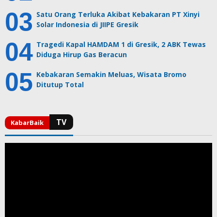
Satu Orang Terluka Akibat Kebakaran PT Xinyi
Solar Indonesia di JIIPE Gresik
Tragedi Kapal HAMDAM 1 di Gresik, 2 ABK Tewas
Diduga Hirup Gas Beracun
Kebakaran Semakin Meluas, Wisata Bromo
Ditutup Total