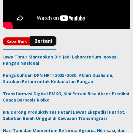
Jawa Timur Mantapkan Diri Jadi Laboratorium Inovasi
Pangan Nasional
Pengukuhkan DPN HKTI 2025–2030: Akhiri Dualisme,
Satukan Petani untuk Kedaulatan Pangan
Transformasi Digital BMKG, Kini Petani Bisa Akses Prediksi
Cuaca Berbasis Risiko
IPB Dorong Produktivitas Petani Lewat Ekspedisi Patriot,
Salurkan Benih Unggul di Kawasan Transmigrasi
Hari Tani dan Momentum Reforma Agraria, Hilirisasi, dan