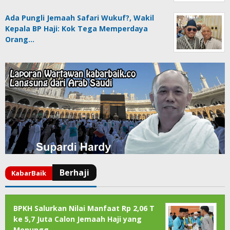
Ada Pungli Jemaah Safari Wukuf?, Wakil
Kepala BP Haji: Kok Tega Memperdaya
Orang…
BPKH Salurkan Nilai Manfaat Rp 2,06 T
ke 5,7 Juta Calon Jemaah Haji yang
Menungg…