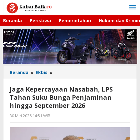
Lewati
ke
konten
Beranda
Peristiwa
Pemerintahan
Hukum dan Krimin
Beranda
»
Ekbis
»
Jaga
Kepercayaan
Nasabah,
Jaga Kepercayaan Nasabah, LPS
LPS
Tahan Suku Bunga Penjaminan
Tahan
hingga September 2026
Suku
Bunga
30 Mei 2026 14:51 WIB
oleh
Penjaminan
Imam
hingga
WD
September
2026