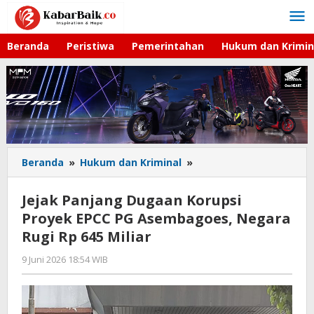
Lewati
ke
konten
Beranda
Peristiwa
Pemerintahan
Hukum dan Krimin
Beranda
»
Hukum dan Kriminal
»
Jejak
Panjang
Dugaan
Jejak Panjang Dugaan Korupsi
Korupsi
Proyek EPCC PG Asembagoes, Negara
Proyek
Rugi Rp 645 Miliar
EPCC
PG
9 Juni 2026 18:54 WIB
oleh
Asembagoes,
Andika
Negara
DP
Rugi
Rp