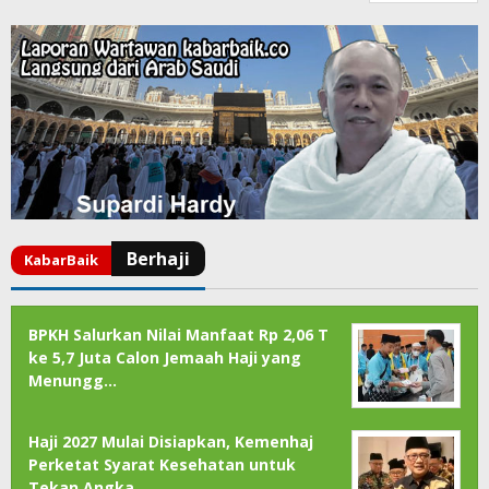
BPKH Salurkan Nilai Manfaat Rp 2,06 T
ke 5,7 Juta Calon Jemaah Haji yang
Menungg…
Haji 2027 Mulai Disiapkan, Kemenhaj
Perketat Syarat Kesehatan untuk
Tekan Angka …