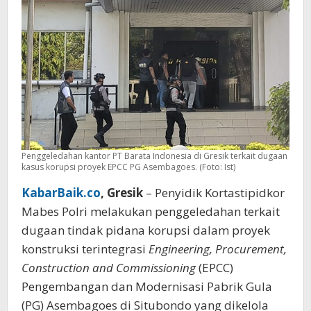
645
Miliar
Penggeledahan kantor PT Barata Indonesia di Gresik terkait dugaan
kasus korupsi proyek EPCC PG Asembagoes. (Foto: Ist)
KabarBaik.co
, Gresik
– Penyidik Kortastipidkor
Mabes Polri melakukan penggeledahan terkait
dugaan tindak pidana korupsi dalam proyek
konstruksi terintegrasi
Engineering, Procurement,
Construction and Commissioning
(EPCC)
Pengembangan dan Modernisasi Pabrik Gula
(PG) Asembagoes di Situbondo yang dikelola