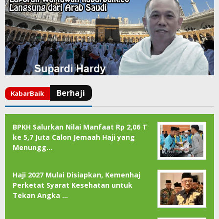
BPKH Salurkan Nilai Manfaat Rp 2,06 T
ke 5,7 Juta Calon Jemaah Haji yang
Menungg…
Haji 2027 Mulai Disiapkan, Kemenhaj
Perketat Syarat Kesehatan untuk
Tekan Angka …