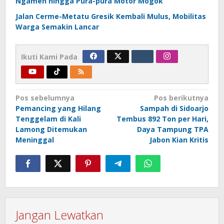
Ngamen hingga Pura-pura Motor Mogok
Jalan Cerme-Metatu Gresik Kembali Mulus, Mobilitas
Warga Semakin Lancar
Ikuti Kami Pada
Navigasi
Pos sebelumnya
Pos berikutnya
Pemancing yang Hilang
Sampah di Sidoarjo
pos
Tenggelam di Kali
Tembus 892 Ton per Hari,
Lamong Ditemukan
Daya Tampung TPA
Meninggal
Jabon Kian Kritis
Jangan Lewatkan